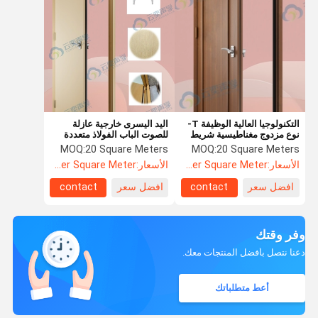
التكنولوجيا العالية الوظيفة T-
اليد اليسرى خارجية عازلة
نوع مزدوج مغناطيسية شريط
للصوت الباب الفولاذ متعددة
الختم و جامس إطار الباب
الطبقات عزل الكثافة المركبة
MOQ:
20 Square Meters
MOQ:
20 Square Meters
الصوتي الدليل مخصصة
الأسعار:
US$104.8 Per Square Meter
الأسعار:
US$104.8 Per Square Meter
افضل سعر
contact
افضل سعر
contact
وفر وقتك
دعنا نتصل بأفضل المنتجات معك.
أعط متطلباتك