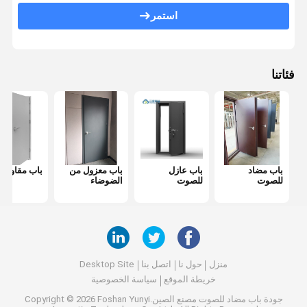
باب مضاد للحريق
استمر
جدار التقسيم المنقول
قسم الحائط القابل للعمل
فئاتنا
مقسم غرفة معلقة
غرفه هاتفية عازلة للصوت
صندوق اجتماعات المكتب
باب مضاد
باب عازل
باب معزول من
باب مقاوم لل
غطاء المكتب المتحرك
للصوت
للصوت
الضوضاء
جدار زجاجي للمكتب
منزل
حول نا
اتصل بنا
Desktop Site
خريطة الموقع
سياسة الخصوصية
جودة
باب مضاد للصوت
مصنع الصين.Copyright © 2026 Foshan Yunyi