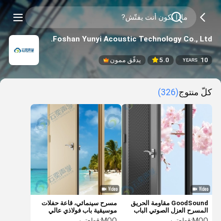
Foshan Yunyi Acoustic Technology Co., Ltd.
10
5.0
يدقّق ممون
YEARS
كلّ منتوج
(326)
GoodSound مقاومة الحريق
مسرح سينمائي، قاعة حفلات
المسرح العزل الصوتي الباب
موسيقية باب فولاذي عالي
الصوتي الصلب
الجودة باب مضاد للحريق باب
MOQ:
قطعتين
MOQ:
قطعتين