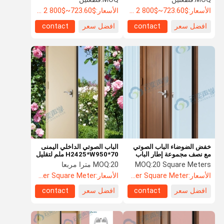
معصوم للصوت باب مع شهادة
الأسعار:
$723.60~$800 2 - 49 pieces, $638.80 50~$720 99 pieces , 100 - 199 pieces $621.7
الأسعار:
$723.60~$800 2 - 49 pieces, $638.80 50~$720 99 pieces , 100 - 199 pieces $621.7
معصوم للصوت
افضل سعر
contact
افضل سعر
contact
خفض الضوضاء الباب الصوتي
الباب الصوتي الداخلي اليمنى
مع نصف مجموعة إطار الباب
H2425*W950*70 ملم لتقليل
والعتبة
الضوضاء والخصوصية
20 Square Meters
MOQ:
20 مترا مربعا
MOQ:
الأسعار:
US$104.8 Per Square Meter
الأسعار:
US$104.8 Per Square Meter
افضل سعر
contact
افضل سعر
contact