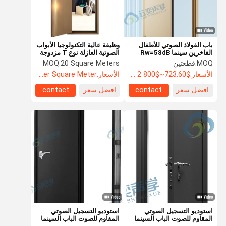
باب الفولاذ الصوتي للأطفال
وظيفة عالية التكنولوجيا الأبواب
الفاخرين سينما Rw=58dB
الصوتية العازلة نوع T مزدوجة
مغناطيسية شريط الختم وإطار
MOQ:
قطعتين
20 Square Meters
MOQ:
جامز
الأسعار:
$723.60~$800 2 - 49 pieces, $638.80 50~$720 99 pieces , 100 - 199 pieces $621.7
الأسعار:
US$104.8 Per Square Meter
افضل سعر
contact
افضل سعر
contact
المنزل
المنتجات
حولنا
جولة في
المصنع
استوديو التسجيل الصوتي
استوديو التسجيل الصوتي
المقاوم للصوت الباب السينما
المقاوم للصوت الباب السينما