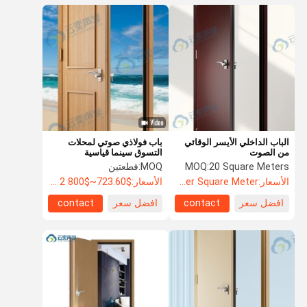
الباب الداخلي الأيسر الوقائي
باب فولاذي صوتي لمحلات
من الصوت
التسوق سينما قياسية
H2165*W842*70 ملم لتقليل
20 Square Meters
MOQ:
MOQ:
قطعتين
الضوضاء والخصوصية
الأسعار:
US$104.8 Per Square Meter
الأسعار:
$723.60~$800 2 - 49 pieces, $638.80 50~$720 99 pieces , 100 - 199 pieces $621.7
افضل سعر
contact
افضل سعر
contact