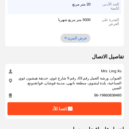
الحد الأدنى
20 متر مربع
لكمية
القدرة على
5000 متر مربع شهريا
العرض
عرض المزيد
تفاصيل الاتصال
Mrs. Ling Xu
العنوان: ورشة العمل رقم 03، رقم 9 شارع غوي، حديقة هيشون غوي
الصناعية، بلدة ليشوي، منطقة نانهي، مدينة فوشان، قوانغدونغ،
الصين
86-19860838485
ﺎﺘﺼﻟ ﺍﻶﻧ