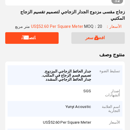
2
3
/
زجاج مقسى مزدوج الجدار الزجاجي لتصميم تقسيم الزجاج
المكتبي
الأسعار：US$52.60 Per Square Meter
MOQ：20 متر مربع
افضل سعر
ﺎﺘﺼﻟ ﺍﻶﻧ
منتوج وصف
تسليط الضوء
,
جدار الحائط الزجاجي المزدوج
,
تصميم قسم الزجاج في المكتب
جدار الحائط الزجاجي المشدد
إصدار
SGS
الشهادات
اسم العلامة
Yunyi Acoustic
التجارية
الأسعار
US$52.60 Per Square Meter