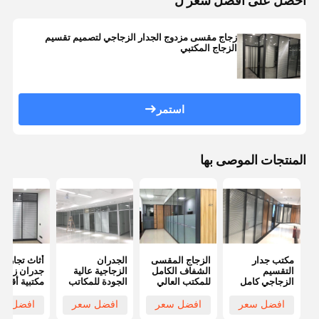
احصل على افضل سعر ل
زجاج مقسى مزدوج الجدار الزجاجي لتصميم تقسيم
الزجاج المكتبي
استمر
المنتجات الموصى بها
مكتب جدار
الزجاج المقسى
الجدران
أثاث تجاري
التقسيم
الشفاف الكامل
الزجاجية عالية
جدران زجاج
الزجاجي كامل
للمكتب العالي
الجودة للمكاتب
مكتبية أقسا
الارتفاع مكتب
قسم زجاجي
زجاج واحد لمبنى
مكتبية
جدار التقسيم
فرملس
المكاتب
افضل سعر
افضل سعر
افضل سعر
افضل سع
الثابت مع