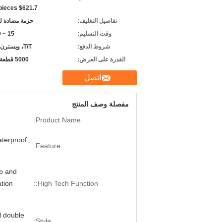
 pieces $621.7
تفاصيل التغليف:
حزمة مضادة ل
وقت التسليم:
15 ~ 20 يومًا
شروط الدفع:
T/T، ويسترن يونيون
القدرة على العرض:
5000 قطعة شهريا
اتصل
مفصلة وصف المنتج
Product Name:
aterproof ,
Feature:
ip and
tion
High Tech Function::
l double
Style: