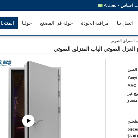
 اقتباس
Arabic
اتصل بنا
مراقبة الجودة
جولة في المصنع
حولنا
المنتجا
 الصين
Yunyi
MAC
وج غير
متساو
طعتين
$723.60~$800 2 - 49 pi
$638.