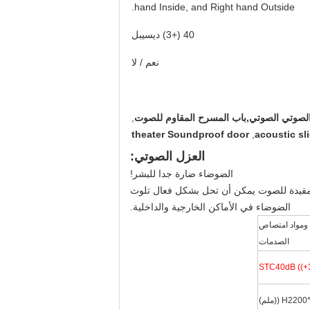
hand Inside, and Right hand Outside.
40 (+3) ديسيبل
نعم / لا
 الصوتي الصوتي,باب المسرح المقاوم للصوت
,
theater Soundproof door
,
acoustic sl
العزل الصوتي:
الضوضاء ضارة جدا للبشر!
لمقيدة للصوت يمكن أن تحل بشكل فعال تلوث
الضوضاء في الأماكن الخارجية والداخلية.
ة ومواد امتصاص
الصدمات
STC40dB ((+
H ((ملم)