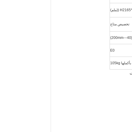
H ((ملم)
تخصيص متاح
E0
ها 105kg
ت