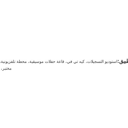
بيق:
استوديو التسجيلات، كيه تي في، قاعة حفلات موسيقية، محطة تلفزيونية،
مختبر، 