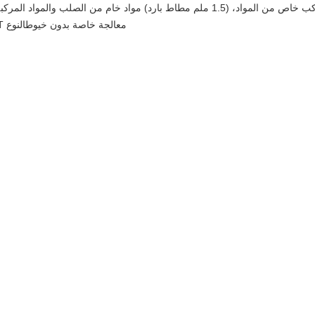
يتم بناء الأبواب المعادية للصوت باستخدام مركب خاص من المواد، (1.5 ملم مطاط بارد) م
معالجة خاصة بدون خيوط
النوع T مزدوج