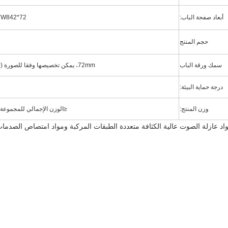
أبعاد صفحة الباب:
2165*W842*72
حجم المنتج
سمك ورقة الباب
72mm، يمكن تخصيصها وفقا للصورة ((40---200mm)
درجة حماية البيئة:
وزن المنتج:
≤
الوزن الإجمالي للمجموعة بأكمل
اد عازلة الصوت عالية الكثافة متعددة الطبقات المركبة ومواد امتصاص الصدما