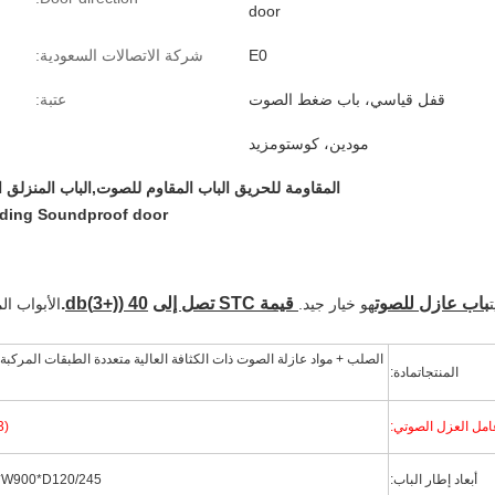
door
E0
شركة الاتصالات السعودية:
قفل قياسي، باب ضغط الصوت
عتبة:
مودين، كوستومزيد
المقاومة للحريق الباب المقاوم للصوت,الباب المنزلق
iding Soundproof door
باب عازل للصوت
قيمة STC تصل إلى
40 ((+3)db
.
ت
هو خيار جيد.
الأبواب ا
الصلب + مواد عازلة الصوت ذات الكثافة العالية متعددة الطبقات المركب
المنتجات
مادة:
امل العزل الصوتي:
3)
أبعاد إطار الباب:
2200*W900*D120/245