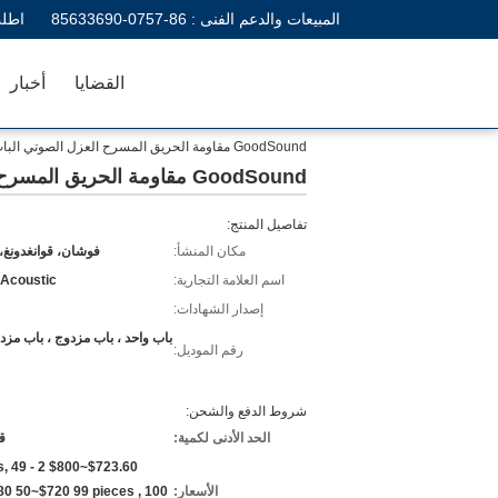
المبيعات والدعم الفنى :
86-0757-85633690
اطلب
القضايا
أخبار
GoodSound مقاومة الحريق المسرح العزل الصوتي الباب المنزلق الصوتي
GoodSound مقاومة الحريق المسرح العزل الصوتي الباب المنزلق الصوتي
تفاصيل المنتج:
مكان المنشأ:
فوشان، قوانغدونغ،
اسم العلامة التجارية:
 Acoustic
إصدار الشهادات:
باب واحد ، باب مزدوج ، باب مزد
رقم الموديل:
شروط الدفع والشحن:
الحد الأدنى لكمية:
ق
eces,
الأسعار:
80 50~$720 99 pieces , 100