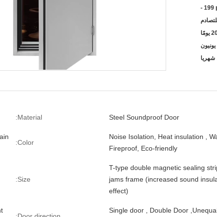
- 199
لتصادم
Material:
Steel Soundproof Door
ain
Noise Isolation, Heat insulation , W
Color:
Fireproof, Eco-friendly
T-type double magnetic sealing str
Size:
jams frame (increased sound insula
effect)
t
Single door , Double Door ,Unequa
Door direction: