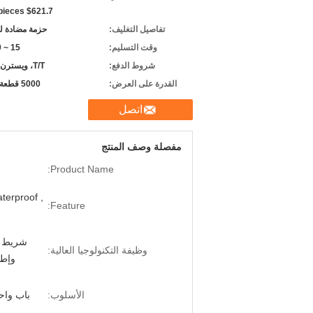
 pieces $621.7
تفاصيل التغليف:
حزمة مضادة ل
وقت التسليم:
15 ~ 20 يومًا
شروط الدفع:
T/T، ويسترن يونيون
القدرة على العرض:
5000 قطعة شهريا
اتصل
مفصلة وصف المنتج
Product Name:
aterproof ,
Feature:
وظيفة التكنولوجيا العالية:
وإطا
الأسلوب:
باب واح