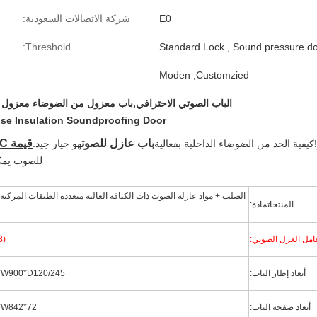
E0
شركة الاتصالات السعودية:
Threshold:
Standard Lock , Sound pressure d
Moden ,Customzied
الباب الصوتي الاحترافي,باب معزول من الضوضاء معزول 
ise Insulation Soundproofing Door
باب عازل للصوت
قيمة STC تصل إلى 40 ((+3) dB.
كيفية الحد من الضوضاء الداخلية بفعالية
هو خيار جيد.
للصوت يمك
الصلب + مواد عازلة الصوت ذات الكثافة العالية متعددة الطبقات المركب
المنتجات
مادة:
امل العزل الصوتي:
3)
أبعاد إطار الباب:
2200*W900*D120/245
أبعاد صفحة الباب:
2165*W842*72