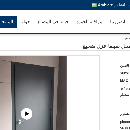
 اقتباس
Arabic
اتصل بنا
مراقبة الجودة
جولة في المصنع
حولنا
المنتجا
جيج
محل سينما عزل ضجيج
 الصين
Yunyi
MAC
وج غير
متساو
طعتين
$723.60~$800 2 - 49 pi
$638.