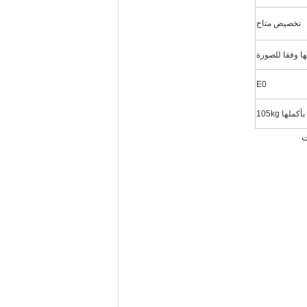
تخصيص متاح
E0
ها 105kg
ت