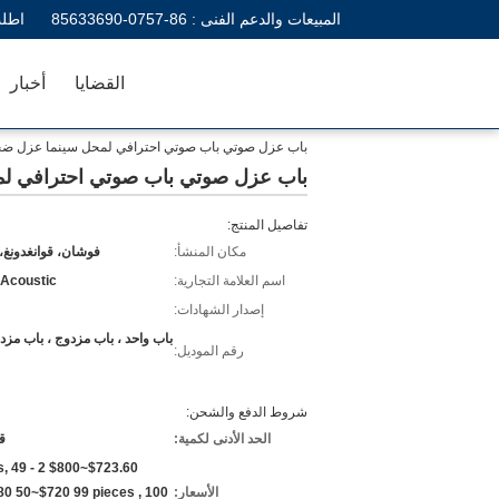
المبيعات والدعم الفنى :
86-0757-85633690
اطلب
القضايا
أخبار
باب عزل صوتي باب صوتي احترافي لمحل سينما عزل ض
باب عزل صوتي باب صوتي احترافي ل
تفاصيل المنتج:
مكان المنشأ:
فوشان، قوانغدونغ،
اسم العلامة التجارية:
 Acoustic
إصدار الشهادات:
باب واحد ، باب مزدوج ، باب مزد
رقم الموديل:
شروط الدفع والشحن:
الحد الأدنى لكمية:
ق
eces,
الأسعار:
80 50~$720 99 pieces , 100