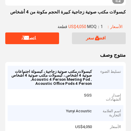
2
4
/
كبسولات مكتب صوتية زجاجية كبيرة الحجم مكونة من 4 أشخاص
الأسعار：US$4,050
MOQ：1 قطعة
افضل سعر
ﺎﺘﺼﻟ ﺍﻶﻧ
منتوج وصف
تسليط الضوء
كبسولات مكتب صوتية زجاجية ، كبسولة اجتماعات
صوتية 4 أشخاص ، كبسولات مكتب صوتية 4 أشخاص
,
,
Acoustic 4 Person Meeting Pod
Acoustic Office Pods 4 Person
إصدار
SGS
الشهادات
اسم العلامة
Yunyi Acoustic
التجارية
الأسعار
US$4,050