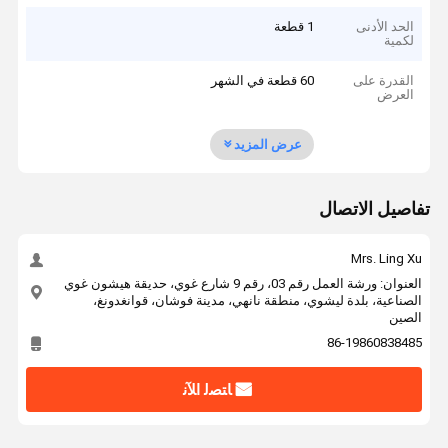
الحد الأدنى
1 قطعة
لكمية
القدرة على
60 قطعة في الشهر
العرض
عرض المزيد
تفاصيل الاتصال
Mrs. Ling Xu
العنوان: ورشة العمل رقم 03، رقم 9 شارع غوي، حديقة هيشون غوي
الصناعية، بلدة ليشوي، منطقة نانهي، مدينة فوشان، قوانغدونغ،
الصين
86-19860838485
ﺎﺘﺼﻟ ﺍﻶﻧ