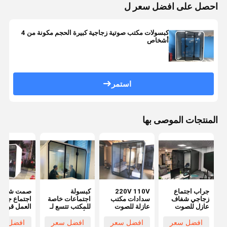
احصل على افضل سعر ل
كبسولات مكتب صوتية زجاجية كبيرة الحجم مكونة من 4
أشخاص
استمر
المنتجات الموصى بها
جراب اجتماع
220V 110V
كبسولة
صمت شخصي
زجاجي شفاف
سدادات مكتب
اجتماعات خاصة
اجتماع جرا
عازل للصوت
عازلة للصوت
للمكتب تتسع لـ
العمل قرنة ق
4 أشخاص
للفك للمكت
افضل سعر
افضل سعر
افضل سعر
افضل سع