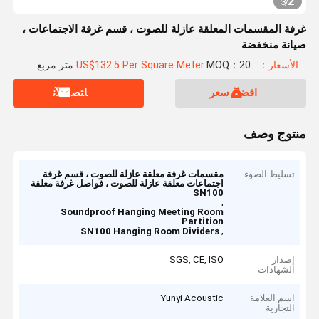
2
3
/
غرفة المقسمات المعلقة عازلة للصوت ، قسم غرفة الاجتماعات ،
صيانة منخفضة
الأسعار：US$132.5 Per Square Meter
MOQ：20 متر مربع
افضل سعر
ﺎﺘﺼﻟ ﺍﻶﻧ
منتوج وصف
تسليط الضوء
مقسمات غرفة معلقة عازلة للصوت ، قسم غرفة
اجتماعات معلقة عازلة للصوت ، فواصل غرفة معلقة
SN100
,
Soundproof Hanging Meeting Room
Partition
,
SN100 Hanging Room Dividers
إصدار
SGS, CE, ISO
الشهادات
اسم العلامة
Yunyi Acoustic
التجارية