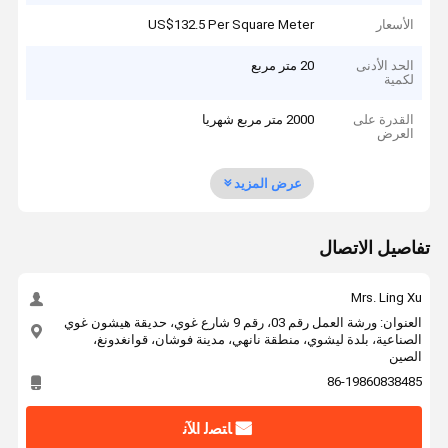
الأسعار
US$132.5 Per Square Meter
الحد الأدنى
20 متر مربع
لكمية
القدرة على
2000 متر مربع شهريا
العرض
عرض المزيد
تفاصيل الاتصال
Mrs. Ling Xu
العنوان: ورشة العمل رقم 03، رقم 9 شارع غوي، حديقة هيشون غوي
الصناعية، بلدة ليشوي، منطقة نانهي، مدينة فوشان، قوانغدونغ،
الصين
86-19860838485
ﺎﺘﺼﻟ ﺍﻶﻧ