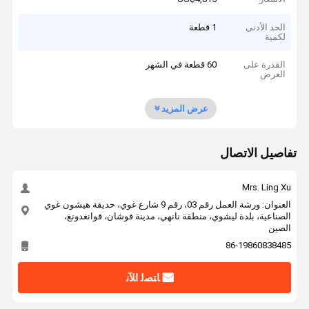
الحد الأدنى
1 قطعة
لكمية
القدرة على
60 قطعة في الشهر
العرض
عرض المزيد
تفاصيل الاتصال
Mrs. Ling Xu
العنوان: ورشة العمل رقم 03، رقم 9 شارع غوي، حديقة هيشون غوي
الصناعية، بلدة ليشوي، منطقة نانهي، مدينة فوشان، قوانغدونغ،
الصين
86-19860838485
ﺎﺘﺼﻟ ﺍﻶﻧ