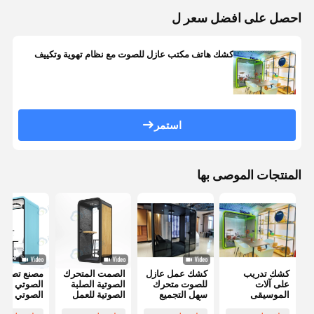
احصل على افضل سعر ل
كشك هاتف مكتب عازل للصوت مع نظام تهوية وتكييف
استمر
المنتجات الموصى بها
كشك تدريب
كشك عمل عازل
الصمت المتحرك
مصنع تصنيع
على آلات
للصوت متحرك
الصوتية الصلبة
الصوتي الص
الموسيقى
سهل التجميع
الصوتية للعمل
الصوتي الص
المحمولة عازل
للأثاث
مكتب اجتماعات
الصوتي الص