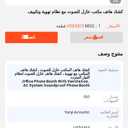
2
3
/
كشك هاتف مكتب عازل للصوت مع نظام تهوية وتكييف
الأسعار：US$4,815
MOQ：1 قطعة
افضل سعر
ﺎﺘﺼﻟ ﺍﻶﻧ
منتوج وصف
تسليط الضوء
كشك هاتف المكتب عازل للصوت ، كشك هاتف
المكتب مع تهوية ، كشك هاتف عازل للصوت لنظام
التيار المتردد
,
,
Office Phone Booth With Ventilation
AC System Soundproof Phone Booth
إصدار
ISO
الشهادات
اسم العلامة
Yunyi Acoustic
التجارية
الأسعار
US$4,815