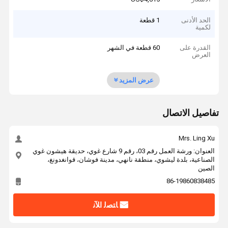
الحد الأدنى
1 قطعة
لكمية
القدرة على
60 قطعة في الشهر
العرض
عرض المزيد
تفاصيل الاتصال
Mrs. Ling Xu
العنوان: ورشة العمل رقم 03، رقم 9 شارع غوي، حديقة هيشون غوي
الصناعية، بلدة ليشوي، منطقة نانهي، مدينة فوشان، قوانغدونغ،
الصين
86-19860838485
ﺎﺘﺼﻟ ﺍﻶﻧ