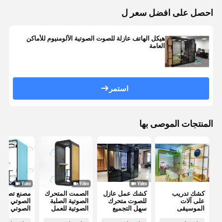
احصل على افضل سعر ل
هيكل الهاتف عازلة للصوت الصوتية الألومنيوم للأماكن
العامة
استمر
المنتجات الموصى بها
كشك تدريب
كشك عمل عازل
الصمت المتحرك
مصنع تصنيع
على آلات
للصوت متحرك
الصوتية الصلبة
الصوتي الص
الموسيقى
سهل التجميع
الصوتية للعمل
الصوتي الص
المحمولة عازل
للأثاث
مكتب اجتماعات
الصوتي الص