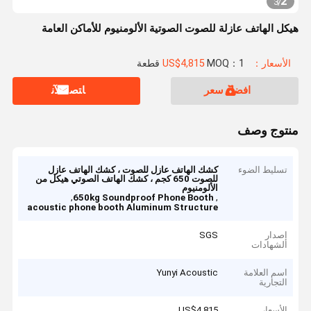
2
3
/
هيكل الهاتف عازلة للصوت الصوتية الألومنيوم للأماكن العامة
الأسعار：US$4,815
MOQ：1 قطعة
افضل سعر
ﺎﺘﺼﻟ ﺍﻶﻧ
منتوج وصف
تسليط الضوء
كشك الهاتف عازل للصوت ، كشك الهاتف عازل
للصوت 650 كجم ، كشك الهاتف الصوتي هيكل من
الألومنيوم
,
,
650kg Soundproof Phone Booth
acoustic phone booth Aluminum Structure
إصدار
SGS
الشهادات
اسم العلامة
Yunyi Acoustic
التجارية
الأسعار
US$4,815