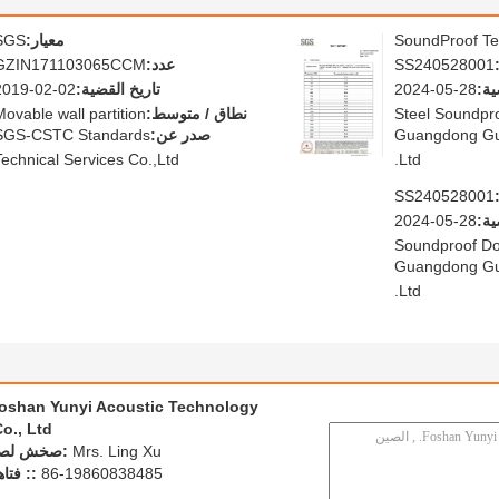
SoundProof Te
معيار:
SGS
SS240528001
عدد:
GZIN171103065CCM
ية:
2024-05-28
تاريخ القضية:
2019-02-02
Steel Soundpr
نطاق / متوسط:
Movable wall partition
Guangdong Guj
صدر عن:
SGS-CSTC Standards
Technical Services Co.,Ltd
Ltd.
SS240528001
ية:
2024-05-28
Soundproof D
Guangdong Guj
Ltd.
oshan Yunyi Acoustic Technology
o., Ltd.
Mrs. Ling Xu
اتصل شخص
86-19860838485
الهاتف 