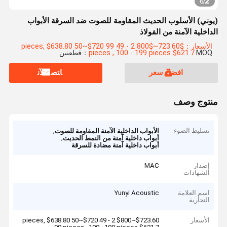
2
6
/
(يوني) الأسلوب الحديث المقاومة للصوت ضد السرقة الأبواب
الداخلية الآمنة من الفولاذ
الأسعار：$723.60~$800 2 - 49 pieces, $638.80 50~$720 99
MOQ：قطعتين
pieces , 100 - 199 pieces $621.7
افضل سعر
ﺎﺘﺼﻟ ﺍﻶﻧ
منتوج وصف
تسليط الضوء
,
الأبواب الداخلية الآمنة المقاومة للصوت
,
أبواب داخلية آمنة من النمط الحديث
أبواب داخلية آمنة مضادة للسرقة
إصدار
MAC
الشهادات
اسم العلامة
Yunyi Acoustic
التجارية
الأسعار
$723.60~$800 2 - 49 pieces, $638.80 50~$720