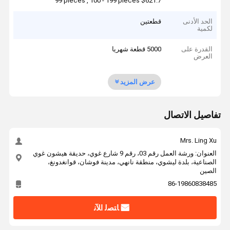
99 pieces , 100 - 199 pieces $621.7
الحد الأدنى
قطعتين
لكمية
القدرة على
5000 قطعة شهريا
العرض
عرض المزيد
تفاصيل الاتصال
Mrs. Ling Xu
العنوان: ورشة العمل رقم 03، رقم 9 شارع غوي، حديقة هيشون غوي
الصناعية، بلدة ليشوي، منطقة نانهي، مدينة فوشان، قوانغدونغ،
الصين
86-19860838485
ﺎﺘﺼﻟ ﺍﻶﻧ