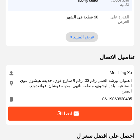
الحد الأدنى
قطعة واحدة
لكمية
القدرة على
60 قطعة في الشهر
العرض
عرض المزيد
تفاصيل الاتصال
Mrs. Ling Xu
العنوان: ورشة العمل رقم 03، رقم 9 شارع غوي، حديقة هيشون غوي
الصناعية، بلدة ليشوي، منطقة نانهي، مدينة فوشان، قوانغدونغ،
الصين
86-19860838485
ﺎﺘﺼﻟ ﺍﻶﻧ
احصل على افضل سعر ل