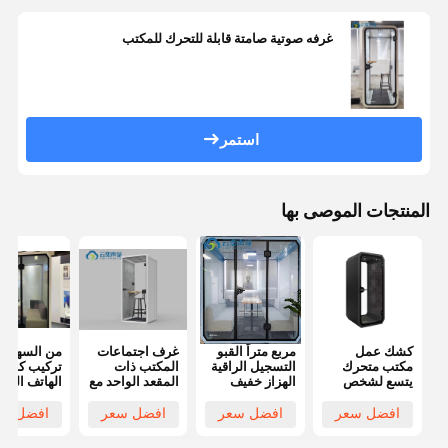
غرفه صوتية صامتة قابلة للتحرك للمكتب
استمر
المنتجات الموصى بها
كشك عمل
مربع متراً القبو
غرف اجتماعات
من السهل
مكتب متحرك
التسجيل الراقية
المكتب ذات
تركيب كشك
يتسع لشخص
الهزاز خفيف
المقعد الواحد مع
الهاتف الخ
واحد
الصوتية كشك
مكتب كمبيوتر
عازل للصوت
الهاتف الصوتية
للعمل الخاص
للاجتماعات
افضل سعر
افضل سعر
افضل سعر
افضل سع
موسيقى كشك
الداخلية
اجتماعات كشك