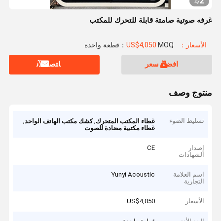
2
4
/
غرفه صوتية صامتة قابلة للتحرك للمكتب
الأسعار：US$4,050
MOQ：قطعة واحدة
افضل سعر
ﺎﺘﺼﻟ ﺍﻶﻧ
منتوج وصف
تسليط الضوء
,
,
غطاء المكتب المتحرك
كشك مكتب الهاتف الواحد
غطاء مكتبية مضادة للصوت
إصدار
CE
الشهادات
اسم العلامة
Yunyi Acoustic
التجارية
الأسعار
US$4,050