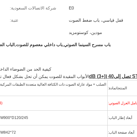
E0
شركة الاتصالات السعودية:
قفل قياسي، باب ضغط الصوت
عتبة:
مودين، كوستومزيد
باب مسرح السينما الصوتي,باب داخلي معصوم للصوت,الباب الص
كيفية الحد من الضوضاء الداخلي
40 ((+3) dB
الأبواب المقيدة للصوت يمكن أن تحل بشكل فعال تل
الصلب + مواد عازلة الصوت ذات الكثافة العالية متعددة الطبقات المركب
المنتجات
مادة:
امل العزل الصوتي:
3)
أبعاد إطار الباب:
2200*W900*D120/245
أبعاد صفحة الباب:
2165*W842*72