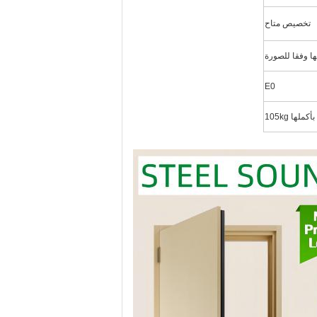
تخصيص متاح
E0
ها 105kg