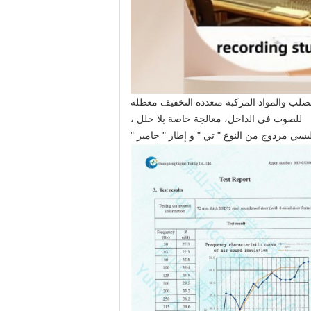
مواد، (1.5 ملم مطاط بارد) مواد خام من الصلب والمواد المركبة متعددة التخفيف معطلة
للصوت في الداخل، معالجة خاصة بلا خلل ،
ي مزدوج من النوع " تي " و إطار " جامبز "