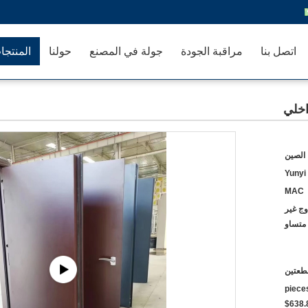
اتصل بنا
مراقبة الجودة
جولة في المصنع
حولنا
المنتجا
اخلي
 الصين
Yunyi
MAC
وج غير
متساو
طعتين
$723.60~$800 2 - 49 pi
$638.