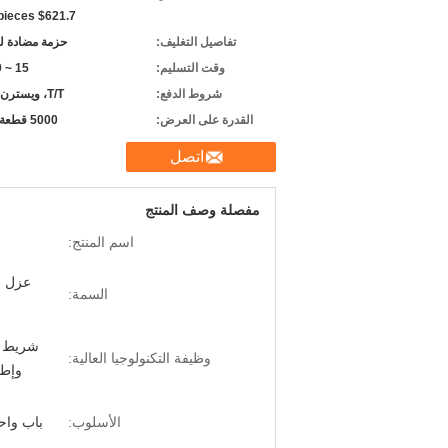
 pieces $621.7
تفاصيل التغليف:
حزمة مضادة ل
وقت التسليم:
15 ~ 20 يومًا
شروط الدفع:
T/T، ويسترن يونيون
القدرة على العرض:
5000 قطعة شهريا
اتصل
مفصلة وصف المنتج
اسم المنتج:
عزل ا
السمة:
وظيفة التكنولوجيا العالية:
وإطا
الأسلوب:
باب واح