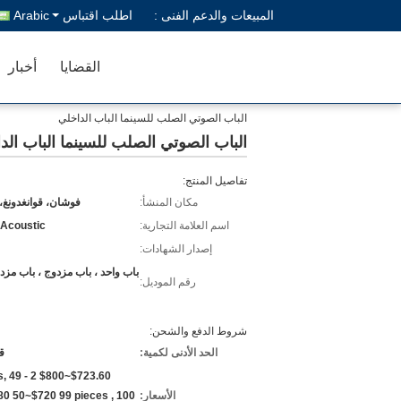
المبيعات والدعم الفنى :
اطلب اقتباس
Arabic
القضايا
أخبار
الباب الصوتي الصلب للسينما الباب الداخلي
الباب الصوتي الصلب للسينما الباب الد
تفاصيل المنتج:
مكان المنشأ:
فوشان، قوانغدونغ،
اسم العلامة التجارية:
 Acoustic
إصدار الشهادات:
باب واحد ، باب مزدوج ، باب مزد
رقم الموديل:
شروط الدفع والشحن:
الحد الأدنى لكمية:
ق
eces,
الأسعار:
80 50~$720 99 pieces , 100