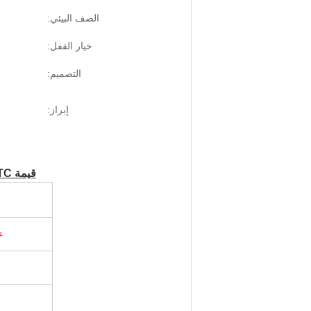
الصف البيئي:
خيار القفل:
التصميم:
إبراز:
قيمة STC تصل إلى
ع