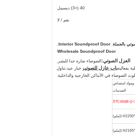
40 (+3) ديسيبل
نعم / لا
وتي بالجملة
,
Interior Soundproof Door
,
Wholesale Soundproof Door
العزل الصوتي:
الضوضاء ضارة جدا للبشر.
باب عازل للصوت
ة بفعالية
هو خيار جيد،
تناول
وث الضوضاء في الأماكن الخارجية والداخلية.
ة ومواد امتصاص
الصدمات
STC40dB ((+
H ((ملم)
H ((ملم)