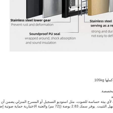
 105kg
ه
لية لأي بيئة حساسة للصوت، مثل استوديو التسجيل أو المسرح المنزلي.يضمن 
الحاجةيزن 105 كجم أو أقل ، وهو قوي وسهل التثبيت. يوفر سمك 2.83 بوصة ((72 