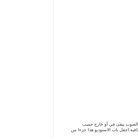
أن الصوت يبقى في أو خارج حسب
مم) والعتبة الاختيارية حماية صوتية إضافية.اجعل باب الاستوديو هذا جزءا من