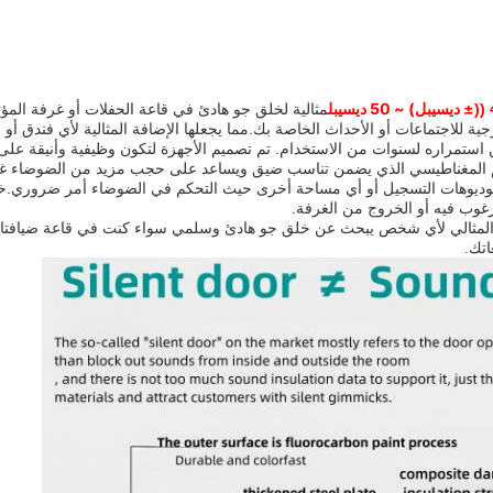
± ديسيبل) ~ 50 ديسيبل
مثالية لخلق جو هادئ في قاعة الحفلات أو غرفة الم
ية للاجتماعات أو الأحداث الخاصة بك.مما يجعلها الإضافة المثالية لأي فندق أ
ن استمراره لسنوات من الاستخدام. تم تصميم الأجهزة لتكون وظيفية وأنيقة على 
لختم المغناطيسي الذي يضمن تناسب ضيق ويساعد على حجب مزيد من الضوضاء غير
لاستوديوهات التسجيل أو أي مساحة أخرى حيث التحكم في الضوضاء أمر ضروري.خص
وب فيه أو الخروج من الغرفة.
ر المثالي لأي شخص يبحث عن خلق جو هادئ وسلمي سواء كنت في قاعة ضيافتات ا
اتك.