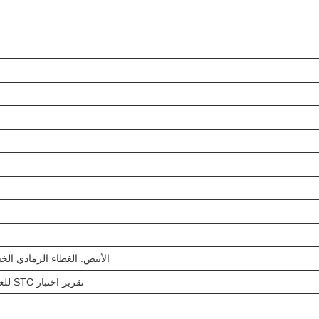
الأبيض. الغطاء الرمادي 
تقرير اختبار STC للعزل الصوتي وتقرير اختبار مقاومة الحريق