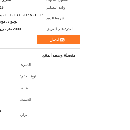
تفاصيل التغليف:
تصدير ا
وقت التسليم:
7-15 
D / A ، D / P
شروط الدفع:
يونيون ، مون
القدرة على العرض:
2000 متر مربع شهريا
اتصل
مفصلة وصف المنتج
الميزة:
نوع الختم:
عتبة:
السمة:
غ
إبراز: