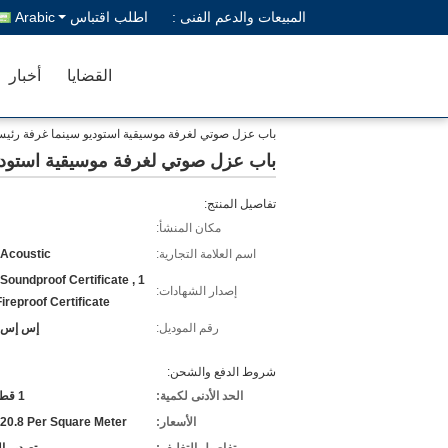
المبيعات والدعم الفنى :
اطلب اقتباس
Arabic
القضايا
أخبار
باب عزل صوتي لغرفة موسيقية استوديو سينما غرفة رئي
باب عزل صوتي لغرفة موسيقية استودي
تفاصيل المنتج:
مكان المنشأ:
اسم العلامة التجارية:
 Acoustic
Soundproof Certificate , 1
إصدار الشهادات:
ireproof Certificate
رقم الموديل:
إس إس دي
شروط الدفع والشحن:
الحد الأدنى لكمية:
1 قطعة باب
الأسعار:
20.8 Per Square Meter