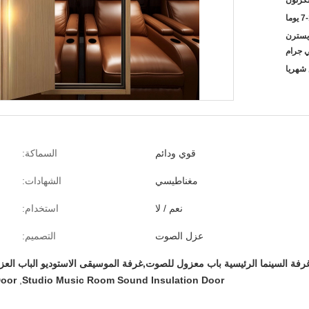
لكرتون
يوما
T / T ، L / C ،  ، ويسترن
ي جرام
قوي ودائم
السماكة:
مغناطيسي
الشهادات:
نعم / لا
استخدام:
عزل الصوت
التصميم:
رفة السينما الرئيسية باب معزول للصوت,غرفة الموسيقى الاستوديو الباب العز
Door
,
Studio Music Room Sound Insulation Door