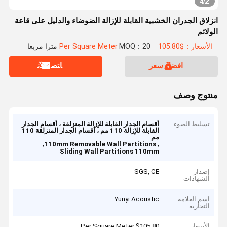
2
4
/
انزلاق الجدران الخشبية القابلة للإزالة الضوضاء والدليل على قاعة
الولائم
الأسعار：$105.80 Per Square Meter
MOQ：20 مترا مربعا
افضل سعر
ﺎﺘﺼﻟ ﺍﻶﻧ
منتوج وصف
تسليط الضوء
أقسام الجدار القابلة للإزالة المنزلقة ، أقسام الجدار
القابلة للإزالة 110 مم ، أقسام الجدار المنزلقة 110
مم
,
,
110mm Removable Wall Partitions
Sliding Wall Partitions 110mm
إصدار
SGS, CE
الشهادات
اسم العلامة
Yunyi Acoustic
التجارية
الأسعار
$105.80 Per Square Meter