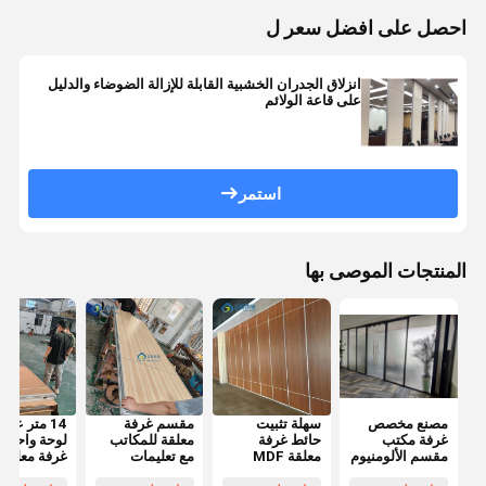
احصل على افضل سعر ل
انزلاق الجدران الخشبية القابلة للإزالة الضوضاء والدليل
على قاعة الولائم
استمر
المنتجات الموصى بها
مصنع مخصص
سهلة تثبيت
مقسم غرفة
14 متر عالي
غرفة مكتب
حائط غرفة
معلقة للمكاتب
لوحة واحدة
مقسم الألومنيوم
معلقة MDF
مع تعليمات
غرفة معلقة
الإطار جدار
المقسّم للباب
الرعاية
قسم مع اتص