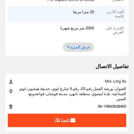
الحد الأدنى
20 مترا مربعا
لكمية
القدرة على
2000 متر مربع شهريا
العرض
عرض المزيد
تفاصيل الاتصال
Mrs. Ling Xu
العنوان: ورشة العمل رقم 03، رقم 9 شارع غوي، حديقة هيشون غوي
الصناعية، بلدة ليشوي، منطقة نانهي، مدينة فوشان، قوانغدونغ،
الصين
86-19860838485
ﺎﺘﺼﻟ ﺍﻶﻧ