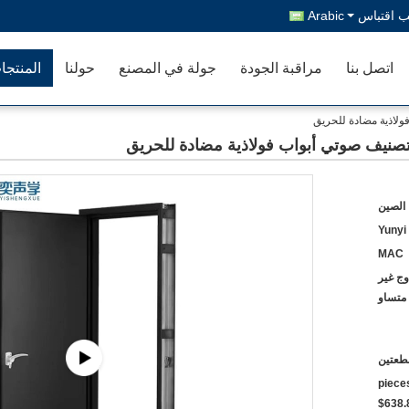
 اقتباس
Arabic
اتصل بنا
مراقبة الجودة
جولة في المصنع
حولنا
المنتجا
 الصين
Yunyi
MAC
وج غير
متساو
طعتين
$723.60~$800 2 - 49 pi
$638.