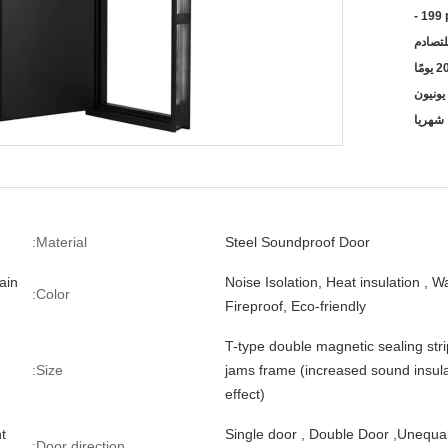
- 199
لتصادم
Material:
Steel Soundproof Door
ain
Noise Isolation, Heat insulation , W
Color:
Fireproof, Eco-friendly
T-type double magnetic sealing str
Size:
jams frame (increased sound insula
effect)
t
Single door , Double Door ,Unequa
Door direction: