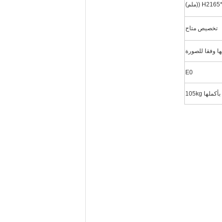
H ((ملم)
تخصيص متاح
E0
ها 105kg