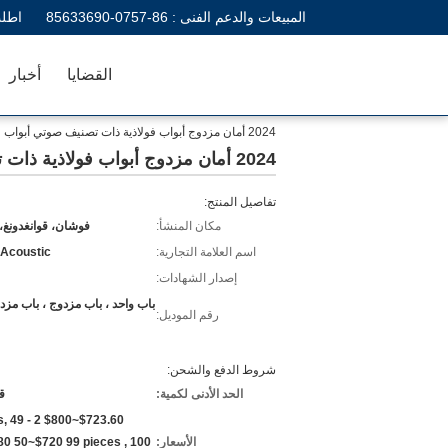
المبيعات والدعم الفنى :
86-0757-85633690
اطلب
القضايا
أخبار
2024 أمان مزدوج أبواب فولاذية ذات تصنيف صوتي أبواب فولاذية مضادة للحريق
2024 أمان مزدوج أبواب فولاذية ذات تصنيف صوتي أبواب فولاذية مضادة للحريق
تفاصيل المنتج:
مكان المنشأ:
فوشان، قوانغدونغ،
اسم العلامة التجارية:
 Acoustic
إصدار الشهادات:
باب واحد ، باب مزدوج ، باب مزد
رقم الموديل:
شروط الدفع والشحن:
الحد الأدنى لكمية:
ق
eces,
الأسعار:
80 50~$720 99 pieces , 100