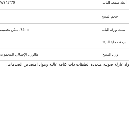
أبعاد صفحة الباب:
2165*W842*70
حجم المنتج
سمك ورقة الباب
72mm، يمكن تخصيصها وفقا للصورة
درجة حماية البيئة:
وزن المنتج:
≤
الوزن الإجمالي للمجموعة بأكمل
اد عازلة صوتية متعددة الطبقات ذات كثافة عالية ومواد امتصاص الصدمات.