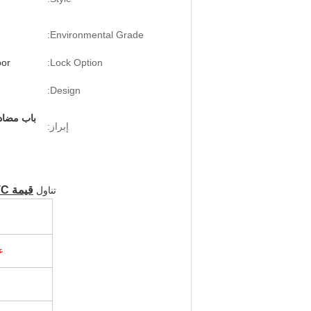
Environmental Grade:
oor
Lock Option:
Design:
باب مضاد 
إبراز:
قيمة STC تصل إلى
تناول
ع