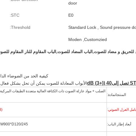
door
STC:
E0
Threshold:
Standard Lock , Sound pressure d
Moden ,Customzied
للحريق و مضاد للصوت,الباب المضاد للصوت,الباب المقاوم للنار المقاوم للصو
كيفية الحد من الضوضاء الداخ
40 ((+3) dB
الأبواب المعادلة للصوت يمكن أن تحل بشكل فعال 
الصلب + مواد عازلة الصوت ذات الكثافة العالية متعددة الطبقات المركب
المنتجات
مادة:
امل العزل الصوتي:
3)
أبعاد إطار الباب:
2200*W900*D120/245