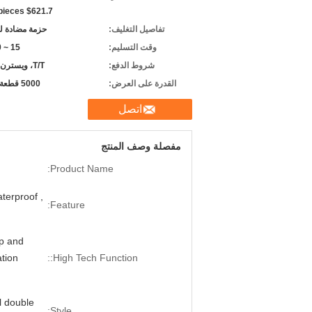
 pieces $621.7
تفاصيل التغليف:
حزمة مضادة ل
وقت التسليم:
15 ~ 20 يومًا
شروط الدفع:
T/T، ويسترن يونيون
القدرة على العرض:
5000 قطعة شهريا
اتصل
مفصلة وصف المنتج
Product Name:
aterproof ,
Feature:
ip and
tion
High Tech Function::
l double
Style: