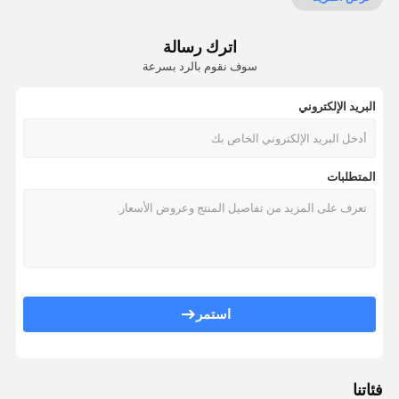
باب مضاد للحريق
جدار التقسيم المنقول
اترك رسالة
سوف نقوم بالرد بسرعة
قسم الحائط القابل للعمل
البريد الإلكتروني
مقسم غرفة معلقة
غرفه هاتفية عازلة للصوت
المتطلبات
صندوق اجتماعات المكتب
غطاء المكتب المتحرك
جدار زجاجي للمكتب
استمر
فئاتنا