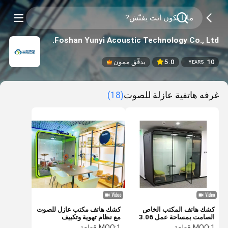
Foshan Yunyi Acoustic Technology Co., Ltd.
10
5.0
يدقّق ممون
YEARS
غرفه هاتفية عازلة للصوت
(18)
كشك هاتف المكتب الخاص
كشك هاتف مكتب عازل للصوت
الصامت بمساحة عمل 3.06
مع نظام تهوية وتكييف
متر مربع
1 قطعة
MOQ:
1 قطعة
MOQ: