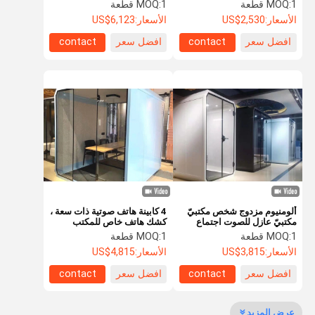
المكتب سهل الحركة
1 قطعة
MOQ:
1 قطعة
MOQ:
الأسعار:
US$2,530
الأسعار:
US$6,123
افضل سعر
contact
افضل سعر
contact
مراقبة الجودة
اتصل بنا
أخبار
القضايا
اطلب اقتباس
باب مضاد للصوت
باب عازل للصوت
ألومنيوم مزدوج شخص مكتبيّ
4 كابينة هاتف صوتية ذات سعة ،
مكتبيّ عازل للصوت اجتماع
كشك هاتف خاص للمكتب
باب معزول من الضوضاء
قرون
1 قطعة
MOQ:
1 قطعة
MOQ:
الأسعار:
US$3,815
الأسعار:
US$4,815
الباب المقاوم للنار
افضل سعر
contact
افضل سعر
contact
باب مقاوم للنار
عرض المزيد