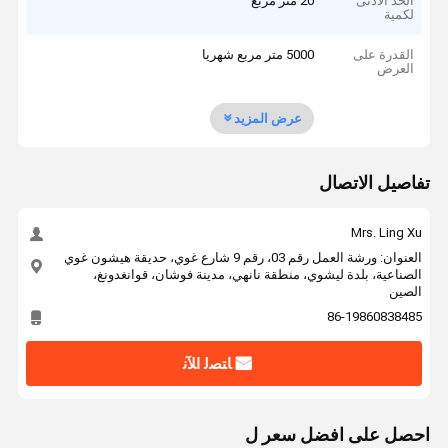
الحد الأدنى
20 متر مربع
لكمية
القدرة على
5000 متر مربع شهريا
العرض
عرض المزيد
تفاصيل الاتصال
Mrs. Ling Xu
العنوان: ورشة العمل رقم 03، رقم 9 شارع غوي، حديقة هيشون غوي
الصناعية، بلدة ليشوي، منطقة نانهي، مدينة فوشان، قوانغدونغ،
الصين
86-19860838485
ﺎﺘﺼﻟ ﺍﻶﻧ
احصل على افضل سعر ل