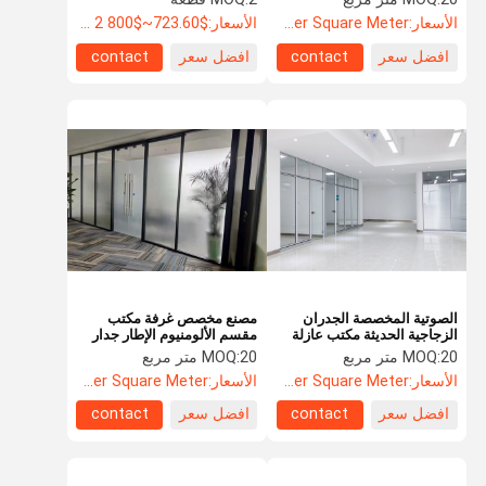
الأسعار:
US$88.5 Per Square Meter
الأسعار:
$723.60~$800 2 - 49 pieces, $638.80 50~$720 50~99 pieces , 100 - 199 pieces $621.7
افضل سعر
contact
افضل سعر
contact
الصوتية المخصصة الجدران
مصنع مخصص غرفة مكتب
الزجاجية الحديثة مكتب عازلة
مقسم الألومنيوم الإطار جدار
للصوت
زجاجي واحد
20 متر مربع
MOQ:
20 متر مربع
MOQ:
الأسعار:
US$52.60 Per Square Meter
الأسعار:
US$52.60 Per Square Meter
افضل سعر
contact
افضل سعر
contact