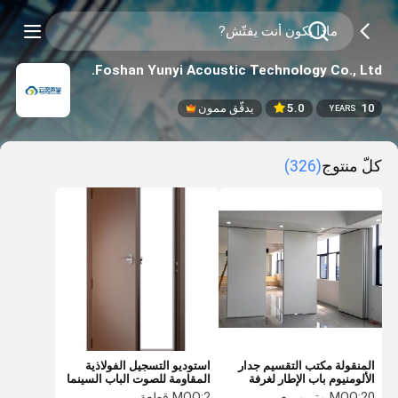
Foshan Yunyi Acoustic Technology Co., Ltd.
10
5.0
يدقّق ممون
YEARS
كلّ منتوج
(326)
المنقولة مكتب التقسيم جدار
استوديو التسجيل الفولاذية
الألومنيوم باب الإطار لغرفة
المقاومة للصوت الباب السينما
الاجتماعات
المقاومة للنار تصميم OEM
20 متر مربع
MOQ:
2 قطعة
MOQ: