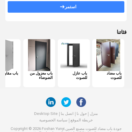
باب مضاد للحريق
استمر
جدار التقسيم المنقول
قسم الحائط القابل للعمل
فئاتنا
مقسم غرفة معلقة
غرفه هاتفية عازلة للصوت
صندوق اجتماعات المكتب
باب مضاد
باب عازل
باب معزول من
باب مقاوم لل
غطاء المكتب المتحرك
للصوت
للصوت
الضوضاء
جدار زجاجي للمكتب
منزل
حول نا
اتصل بنا
Desktop Site
خريطة الموقع
سياسة الخصوصية
جودة
باب مضاد للصوت
مصنع الصين.Copyright © 2026 Foshan Yunyi