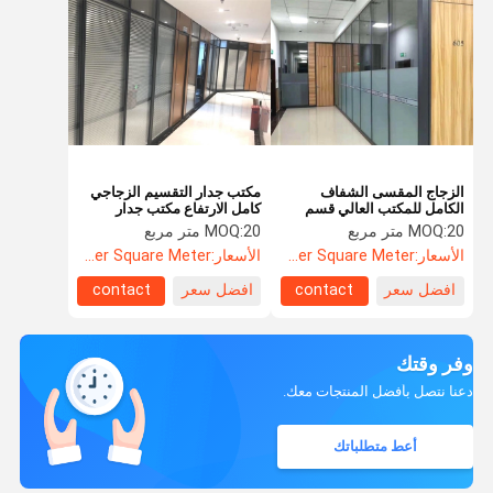
الزجاج المقسى الشفاف
مكتب جدار التقسيم الزجاجي
الكامل للمكتب العالي قسم
كامل الارتفاع مكتب جدار
زجاجي فرملس
التقسيم الثابت مع الستائر
20 متر مربع
MOQ:
20 متر مربع
MOQ:
الأسعار:
US$52.60 Per Square Meter
الأسعار:
US$52.60 Per Square Meter
افضل سعر
contact
افضل سعر
contact
وفر وقتك
دعنا نتصل بأفضل المنتجات معك.
أعط متطلباتك