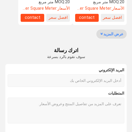
التقسيم العالي
مكتب الزجاج
20 متر مربع
MOQ:
20 متر مربع
MOQ:
الأسعار:
US$52.60 Per Square Meter
الأسعار:
US$52.60 Per Square Meter
افضل سعر
contact
افضل سعر
contact
مراقبة الجودة
اتصل بنا
أخبار
القضايا
عرض المزيد
اترك رسالة
اطلب اقتباس
سوف نقوم بالرد بسرعة
البريد الإلكتروني
باب مضاد للصوت
باب عازل للصوت
المتطلبات
باب معزول من الضوضاء
الباب المقاوم للنار
باب مقاوم للنار