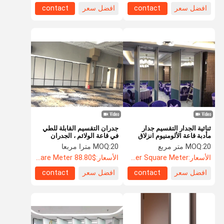
افضل سعر
contact
افضل سعر
contact
ثنائية الجدار التقسيم جدار
جدران التقسيم القابلة للطي
مأدبة قاعة الألومنيوم انزلاق
في قاعة الولائم ، الجدران
الباب ميزات قوية
الصوتية المنقولة
20 متر مربع
MOQ:
20 مترا مربعا
MOQ:
الأسعار:
US$88.5 Per Square Meter
الأسعار:
$88.80 Per Square Meter
افضل سعر
contact
افضل سعر
contact
المنزل
المنتجات
حولنا
جولة في
المصنع