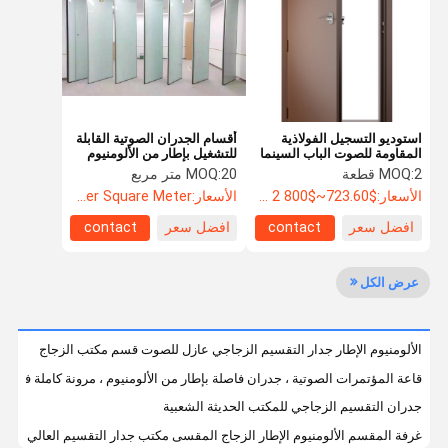
مراقبة الجودة
اتصل بنا
أخبار
القضايا
استوديو التسجيل الفولاذية
أقسام الجدران الصوتية القابلة
المقاومة للصوت الباب السينما
للتشغيل بإطار من الألومنيوم
المقاومة للنار تصميم OEM
معتمد من ISO
2 قطعة
MOQ:
20 متر مربع
MOQ:
اطلب اقتباس
الأسعار:
$723.60~$800 2 - 49 pieces, $638.80 50~$720 50~99 pieces , 100 - 199 pieces $621.7
الأسعار:
US$88.5 Per Square Meter
افضل سعر
contact
افضل سعر
contact
باب مضاد للصوت
عرض الكل
باب عازل للصوت
باب معزول من الضوضاء
الألومنيوم الإطار جدار التقسيم الزجاجي عازل للصوت قسم مكتب الزجاج
الباب المقاوم للنار
قاعة المؤتمرات الصوتية ، جدران فاصلة بإطار من الألومنيوم ، مرونة كاملة في ال
جدران التقسيم الزجاجي للمكتب الحديثة الشعبية
باب مقاوم للنار
غرفة المقسم الألومنيوم الإطار الزجاج المقسى مكتب جدار التقسيم العالي