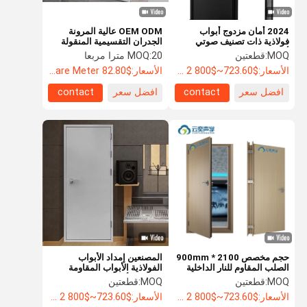
2024 أمان مزدوج أبواب
OEM ODM عالية المرونة
فولاذية ذات تصنيف صوتي
الجدران التقسيمية المنقولة
أبواب فولاذية مضادة للحريق
انزلاق فواصل غرفة عازلة
MOQ:
قطعتين
20 مترا مربعا
MOQ:
للصوت
الأسعار:
$723.60~$800 2 - 49 pieces, $638.80 50~$720 99 pieces , 100 - 199 pieces $621.7
الأسعار:
$82.80 Per Square Meter
افضل سعر
contact
افضل سعر
contact
حجم مخصص 2100 * 900mm
المصنعين إمداد الأبواب
الصلب المقاوم للنار الداخلية
الفولاذية الأبواب المقاومة
الصوتية الصوتية مصنع الباب
للصوت الأبواب المقاومة للماء
MOQ:
قطعتين
MOQ:
قطعتين
الأسعار:
$723.60~$800 2 - 49 pieces, $638.80 50~$720 99 pieces , 100 - 199 pieces $621.7
الأسعار:
$723.60~$800 2 - 49 pieces, $638.80 50~$720 99 pieces , 100 - 199 pieces $621.7