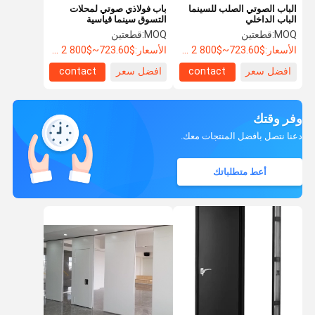
الباب الصوتي الصلب للسينما
باب فولاذي صوتي لمحلات
الباب الداخلي
التسوق سينما قياسية
MOQ:
قطعتين
MOQ:
قطعتين
الأسعار:
$723.60~$800 2 - 49 pieces, $638.80 50~$720 99 pieces , 100 - 199 pieces $621.7
الأسعار:
$723.60~$800 2 - 49 pieces, $638.80 50~$720 99 pieces , 100 - 199 pieces $621.7
افضل سعر
contact
افضل سعر
contact
وفر وقتك
دعنا نتصل بأفضل المنتجات معك.
أعط متطلباتك