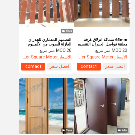
65mm سماكة انزلاق غرفة
التصميم المعماري للجدران
معلقة فواصل الجدران التقسيم
العازلة للصوت من الألمنيوم
شهادة CE
20 متر مربع
MOQ:
20 متر مربع
MOQ:
الأسعار:
US$85.5 Per Square Meter
الأسعار:
US$135.8 Per Square Meter
افضل سعر
contact
افضل سعر
contact