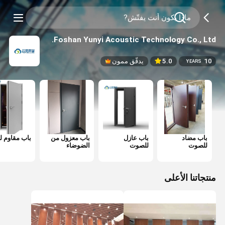
Foshan Yunyi Acoustic Technology Co., Ltd.
10
5.0
يدقّق ممون
YEARS
باب مضاد
باب عازل
باب معزول من
باب مقاوم لل
للصوت
للصوت
الضوضاء
منتجاتنا الأعلى