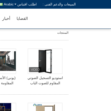
المبيعات والدعم الفنى :
اطلب اقتباس
Arabic
القضايا
أخبار
المنتجات
استوديو التسجيل الصوتي
(يوني) الأ
المقاوم للصوت الباب
المقاومة
السينما المقاوم للنار الفولاذ
السرقة الأب
OEM التصميم
الآمنة م