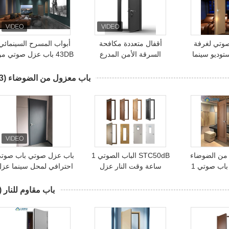
وتي لغرفة
أقفال متعددة مكافحة
أبواب المسرح السينمائي
توديو سينما
السرقة الأمن المدرع
43DB باب عزل صوتي م
ية حل صوتي
الصوت الأمامي في الباب
الفولاذ
العزل فيلا
باب معزول من الضوضاء
(13)
من الضوضاء
STC50dB الباب الصوتي 1
باب عزل صوتي باب صوت
STC50dB باب صوتي 1
ساعة وقت النار عزل
احترافي لمحل سينما عز
حصن للحريق
الضوضاء الباب العزل
ضجيج
اعات المنزل
الصوتي التصميم غرفة البيانو
باب مقاوم للنار
3)
الباب غرفة الطبول