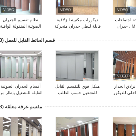
ة اجتماعات
ديكورات مكتبية انزلاقية
نظام تقسيم الجدران
المواد MDF ، جدران
قابلة للطي جدران متحركة
الصوتية المنقولة الواقية
خلية المنقولة
للقاعة
لامتصاص الصوت
قسم الحائط القابل للعمل
(30)
نزلاق الجدار
هيكل قوي للتقسيم القابل
أقسام الجدران الصوتية
اخلي للديكور
للتشغيل حسب الطلب
القابلة للتشغيل بإطار من
يل مع سماكة
الألومنيوم معتمد من ISO
مقسم غرفة معلقة
(33)