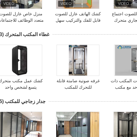
لصوت اجتماع
كشك الهاتف عازل للصوت
منزل خاص عازل للصوت
تجاري متحرك
قابل للفك والتركيب سهل
متعدد الوظائف للاجتماعا
التركيب
الداخلية
غطاء المكتب المتحرك
(13)
ت المكتب ذات
غرفه صوتية صامتة قابلة
كشك عمل مكتب متحرك
احد مع مكتب
للتحرك للمكتب
يتسع لشخص واحد
لعمل الخاص
جدار زجاجي للمكتب
(65)