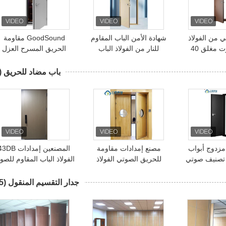
ي من الفولاذ
شهادة الأمن الباب المقاوم
GoodSound مقاومة
عازل للصوت مغلق 40
للنار من الفولاذ الباب
الحريق المسرح العزل
 داخلي
المقاوم للصوت 72 ملم
الصوتي الباب المنزلق
الصوتي
باب مضاد للحريق
4)
ان مزدوج أبواب
مصنع إمدادات مقاومة
المصنعين إمدادات 
 تصنيف صوتي
للحريق الصوتي الفولاذ
الفولاذ الباب المقاوم للص
اذية مضادة
الخشب المركب الأبواب
الباب المقاوم للنار باب وا
ريق
المقاومة للصوت غرفة
جدار التقسيم المنقول
(45)
الطبول مختبر