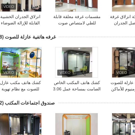
اكة انزلاق غرفة
مقسمات غرفة معلقة قابلة
انزلاق الجدران الخشبية
صل الجدران
للطي لامتصاص صوت
القابلة للإزالة الضوضاء
هادة CE
الجدار
والدليل على قاعة الولائم
غرفه هاتفية عازلة للصوت
(18)
 عازلة للصوت
كشك هاتف المكتب الخاص
كشك هاتف مكتب عازل
منيوم للأماكن
الصامت بمساحة عمل 3.06
للصوت مع نظام تهوية
امة
متر مربع
وتكييف
صندوق اجتماعات المكتب
(22)