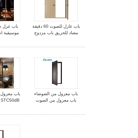
باب عازل للصوت 60 دقيقة
باب عزل ص
مضاد للحريق باب مزدوج
موسيقية اس
لغرفة الطبول غرفة البيانو
غرفة رئيس
غرفة الدراسة عزل ضجيج
باب معزول من الضوضاء
باب معزول 
باب معزول من الصوت
للاستوديو STC 50dB باب
ساعة باب م
صوتي للمنزل سينما سينما
لغرفة اجتم
غرف الفندق