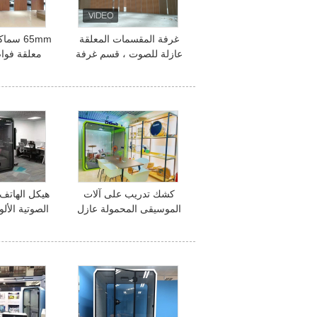
غرفة المقسمات المعلقة
65mm سم
عازلة للصوت ، قسم غرفة
معلقة فوا
الاجتماعات ، صيانة منخفضة
التقسيم ش
كشك تدريب على آلات
هيكل الهاتف
الموسيقى المحمولة عازل
الصوتية الألو
للصوت
الع