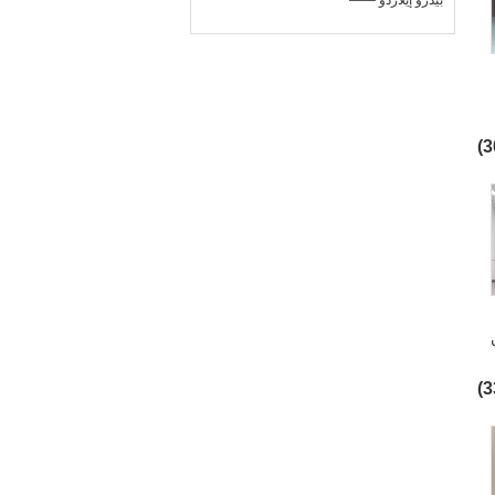
—— بيدرو إيلاردو