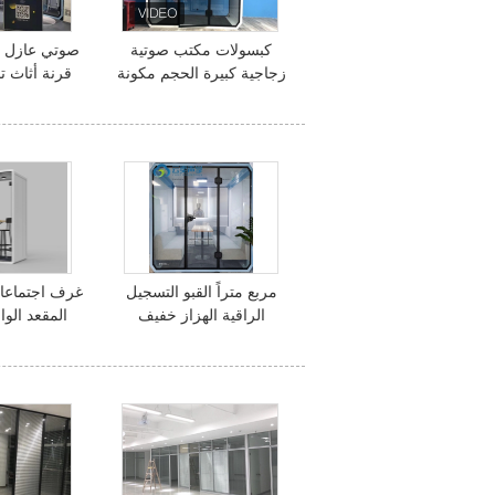
كبسولات مكتب صوتية
صوتي عازل ل
زجاجية كبيرة الحجم مكونة
قرنة أثاث 
من 4 أشخاص
مربع متراً القبو التسجيل
غرف اجتماعا
الراقية الهزاز خفيف
المقعد الو
الصوتية كشك الهاتف
كمبيوتر ل
الصوتية موسيقى كشك
اجتماعات كشك مغلق