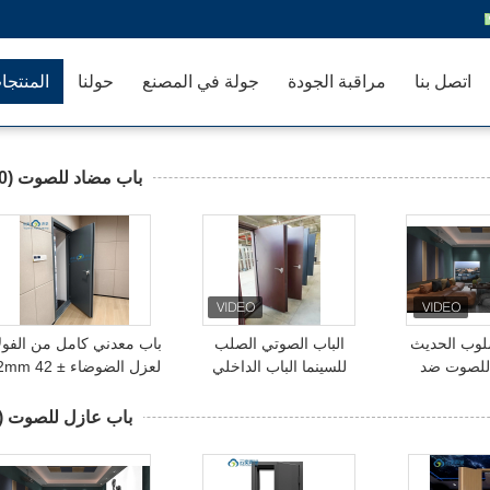
اتصل بنا
مراقبة الجودة
جولة في المصنع
حولنا
المنتجا
باب مضاد للصوت
(50)
سلوب الحديث
الباب الصوتي الصلب
باب معدني كامل من الفولا
 للصوت ضد
للسينما الباب الداخلي
لعزل ا
واب الداخلية
3 dB باب معطّل للصوت
ن الفولاذ
باب عازل للصوت
8)