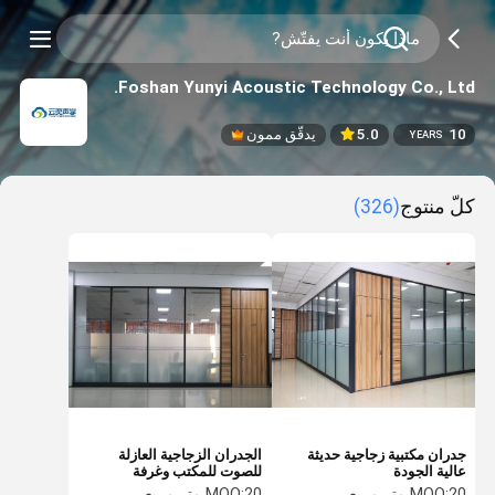
Foshan Yunyi Acoustic Technology Co., Ltd.
10
5.0
يدقّق ممون
YEARS
كلّ منتوج
(326)
جدران مكتبية زجاجية حديثة
الجدران الزجاجية العازلة
عالية الجودة
للصوت للمكتب وغرفة
الاجتماعات
20 متر مربع
MOQ:
20 متر مربع
MOQ: