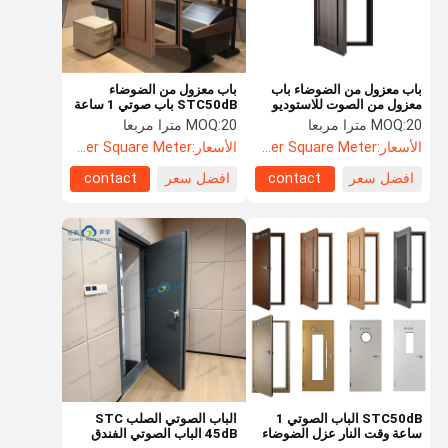
باب معزول من الضوضاء باب
باب معزول من الضوضاء
معزول من الصوت للاستوديو
STC50dB باب صوتي 1 ساعة
STC 50dB باب صوتي للمنزل
باب محصن للحريق لغرفة
20 مترا مربعا
MOQ:
20 مترا مربعا
MOQ:
سينما سينما غرف الفندق
اجتماعات المنزل
الأسعار:
US$104.8 Per Square Meter
الأسعار:
US$104.8 Per Square Meter
افضل سعر
contact
افضل سعر
contact
المنزل
المنتجات
حولنا
جولة في
المصنع
STC50dB الباب الصوتي 1
الباب الصوتي الصلب STC
ساعة وقت النار عزل الضوضاء
45dB الباب الصوتي الفندق