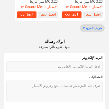
الباب العزل الصوتي التصميم
الباب السينما الباب المسرح
20 مترا مربعا
MOQ:
20 مترا مربعا
MOQ:
غرفة البيانو الباب غرفة الطبول
المنزلي الباب
الأسعار:
US$104.8 Per Square Meter
الأسعار:
US$104.8 Per Square Meter
افضل سعر
contact
افضل سعر
contact
مراقبة الجودة
اتصل بنا
أخبار
القضايا
عرض المزيد
اترك رسالة
اطلب اقتباس
سوف نقوم بالرد بسرعة
البريد الإلكتروني
باب مضاد للصوت
باب عازل للصوت
المتطلبات
باب معزول من الضوضاء
الباب المقاوم للنار
باب مقاوم للنار