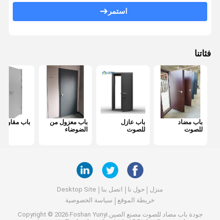
باب مضاد للحريق
استمر
جدار التقسيم المنقول
قسم الحائط القابل للعمل
فئاتنا
مقسم غرفة معلقة
غرفه هاتفية عازلة للصوت
صندوق اجتماعات المكتب
باب مضاد
باب عازل
باب معزول من
باب مقاوم لل
غطاء المكتب المتحرك
للصوت
للصوت
الضوضاء
جدار زجاجي للمكتب
منزل
حول نا
اتصل بنا
Desktop Site
خريطة الموقع
سياسة الخصوصية
جودة
باب مضاد للصوت
مصنع الصين.Copyright © 2026 Foshan Yunyi