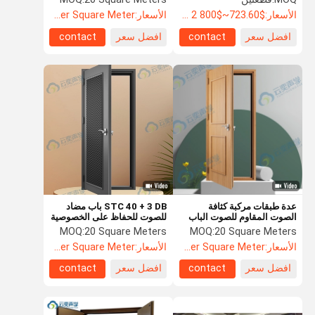
مم
الأسعار:
$723.60~$800 2 - 49 pieces, $638.80 50~$720 99 pieces , 100 - 199 pieces $621.7
الأسعار:
US$104.8 Per Square Meter
افضل سعر
contact
افضل سعر
contact
عدة طبقات مركبة كثافة
STC 40 + 3 DB باب مضاد
الصوت المقاوم للصوت الباب
للصوت للحفاظ على الخصوصية
الفولاذ المقاوم للصدمات
والراحة في المباني السكنية
MOQ:
20 Square Meters
MOQ:
20 Square Meters
الأسعار:
US$104.8 Per Square Meter
الأسعار:
US$104.8 Per Square Meter
افضل سعر
contact
افضل سعر
contact