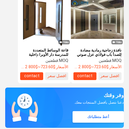
نافذة زجاجية رمادية مضادة
قاعة الوسائط المتعددة
للصدأ باب فولاذي عزل صوتي
للمدرسة دار الأوبرا داخلية
أبواب معدنية لمختبر
عازلة للصوت مدخل أمن باب
MOQ:
قطعتين
MOQ:
قطعتين
فولاذي
الأسعار:
$723.60~$800 2 - 49 pieces, $638.80 50~$720 99 pieces , 100 - 199 pieces $621.7
الأسعار:
$723.60~$800 2 - 49 pieces, $638.80 50~$720 99 pieces , 100 - 199 pieces $621.7
افضل سعر
contact
افضل سعر
contact
وفر وقتك
دعنا نتصل بأفضل المنتجات معك.
أعط متطلباتك