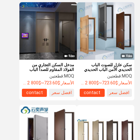
سكن عازل للصوت الباب
مدخل السكن التجاري من
الحديدي الأمن الباب الحديدي
الفولاذ المقاوم للصدأ الباب
المدرع
الخارجي الرئيسي المعطى
MOQ:
قطعتين
MOQ:
قطعتين
للصوت
الأسعار:
$723.60~$800 2 - 49 pieces, $638.80 50~$720 99 pieces , 100 - 199 pieces $621.7
الأسعار:
$723.60~$800 2 - 49 pieces, $638.80 50~$720 99 pieces , 100 - 199 pieces $621.7
افضل سعر
contact
افضل سعر
contact