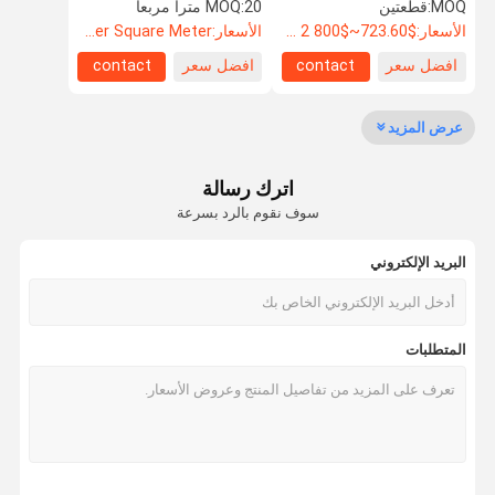
مقاوم للصوت باب فولاذي
مضادة للصدأ من الفولاذ
MOQ:
قطعتين
20 مترا مربعا
MOQ:
الأسعار:
$723.60~$800 2 - 49 pieces, $638.80 50~$720 99 pieces , 100 - 199 pieces $621.7
الأسعار:
US$104.8 Per Square Meter
افضل سعر
contact
افضل سعر
contact
مراقبة الجودة
اتصل بنا
أخبار
القضايا
عرض المزيد
اترك رسالة
اطلب اقتباس
سوف نقوم بالرد بسرعة
البريد الإلكتروني
باب مضاد للصوت
باب عازل للصوت
المتطلبات
باب معزول من الضوضاء
الباب المقاوم للنار
باب مقاوم للنار