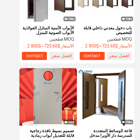
باب دخول معدني داخلي قابلة
الأبواب الأمنية المنازل الفولاذية
للتخصيص
الأبواب الصوتية للمنزل
MOQ:
قطعتين
MOQ:
قطعتين
الأسعار:
$723.60~$800 2 - 49 pieces, $638.80 50~$720 99 pieces , 100 - 199 pieces $621.7
الأسعار:
$723.60~$800 2 - 49 pieces, $638.80 50~$720 99 pieces , 100 - 199 pieces $621.7
افضل سعر
contact
افضل سعر
contact
المنزل
المنتجات
حولنا
جولة في
المصنع
قاعة الوسائط المتعددة
تصميم بسيط نافذة زجاجية
للمدرسة دار الأوبرا مدخل
قابلة للتعديل أبواب رمادية