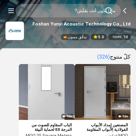
Foshan Yunyi Acoustic Technology Co., Ltd.
10
5.0
يدقّق ممون
YEARS
كلّ منتوج
(326)
المصنعين إمداد الأبواب
الباب المقاوم للصوت من
الفولاذية الأبواب المقاومة
الدرجة E0 لحماية البيئة
للصوت الأبواب المقاومة للماء
H2200*W900*D120/245
MOQ:
قطعتين
20 Square Meters
MOQ: