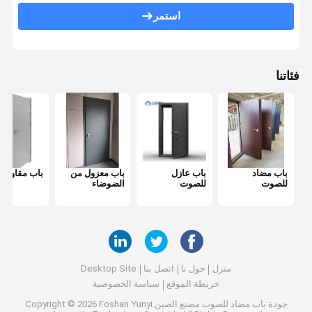
باب مضاد للحريق
استمر
جدار التقسيم المنقول
قسم الحائط القابل للعمل
فئاتنا
مقسم غرفة معلقة
غرفه هاتفية عازلة للصوت
صندوق اجتماعات المكتب
باب مضاد
باب عازل
باب معزول من
باب مقاوم لل
غطاء المكتب المتحرك
للصوت
للصوت
الضوضاء
جدار زجاجي للمكتب
منزل
حول نا
اتصل بنا
Desktop Site
خريطة الموقع
سياسة الخصوصية
جودة
باب مضاد للصوت
مصنع الصين.Copyright © 2026 Foshan Yunyi