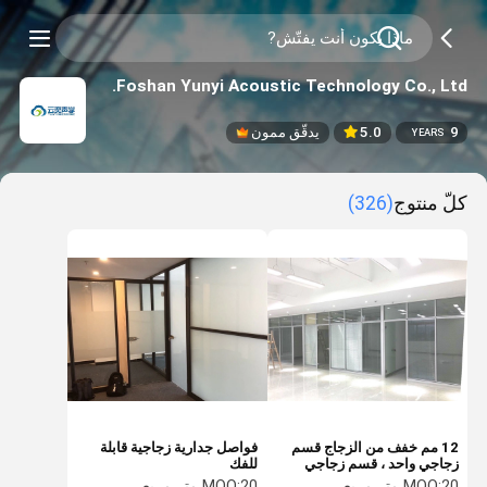
Foshan Yunyi Acoustic Technology Co., Ltd.
9
5.0
يدقّق ممون
YEARS
كلّ منتوج
(326)
12 مم خفف من الزجاج قسم
فواصل جدارية زجاجية قابلة
زجاجي واحد ، قسم زجاجي
للفك
كامل الارتفاع
20 متر مربع
MOQ:
20 متر مربع
MOQ: