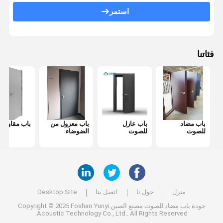
استمر
غطاء المكتب المتحرك
جدار زجاجي للمكتب
فئاتنا
باب مضاد
باب عازل
باب معزول من
باب مقاوم لل
للصوت
للصوت
الضوضاء
منزل
حول نا
اتصل بنا
Desktop Site
جودة
باب مضاد للصوت
مصنع الصين.Copyright © 2025 Foshan Yunyi
Acoustic Technology Co., Ltd.. All Rights Reserved.