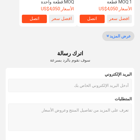
المحمولة للبيع
1 قطعة
MOQ:
MOQ:
قطعة واحدة
باب مضاد للصوت
الأسعار:
US$4,050
الأسعار:
US$4,050
افضل سعر
اتصل
افضل سعر
اتصل
باب عازل للصوت
باب معزول من الضوضاء
عرض المزيد
الباب المقاوم للنار
اترك رسالة
باب مقاوم للنار
سوف نقوم بالرد بسرعة
باب مضاد للحريق
البريد الإلكتروني
جدار التقسيم المنقول
قسم الحائط القابل للعمل
المتطلبات
مقسم غرفة معلقة
غرفه هاتفية عازلة للصوت
صندوق اجتماعات المكتب