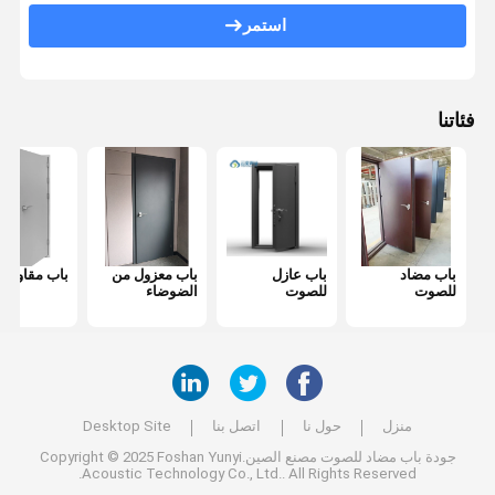
استمر
غطاء المكتب المتحرك
جدار زجاجي للمكتب
فئاتنا
باب مضاد
باب عازل
باب معزول من
باب مقاوم لل
للصوت
للصوت
الضوضاء
منزل
حول نا
اتصل بنا
Desktop Site
جودة
باب مضاد للصوت
مصنع الصين.Copyright © 2025 Foshan Yunyi
Acoustic Technology Co., Ltd.. All Rights Reserved.