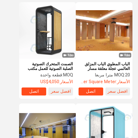
الباب المطوي الباب المزلق
الصمت المتحرك الصوتية
العالمي عجلة معلقة مسار
الصلبة الصوتية للعمل مكتب
الفندق الشاشة المنقشحة
اجتماعات مكتب بود الصوت
20 مترا مربعا
MOQ:
MOQ:
قطعة واحدة
المعزول غرفة المعيشة الفضاء
الأسعار:
US$135.8 Per Square Meter
الأسعار:
US$4,050
الهاتف الفردي
افضل سعر
اتصل
افضل سعر
اتصل