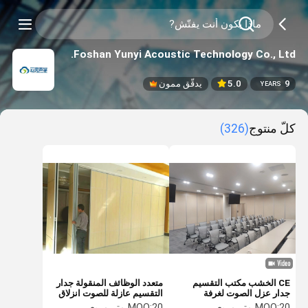
Foshan Yunyi Acoustic Technology Co., Ltd.
9
5.0
يدقّق ممون
YEARS
كلّ منتوج
(326)
CE الخشب مكتب التقسيم
متعدد الوظائف المنقولة جدار
جدار عزل الصوت لغرفة
التقسيم عازلة للصوت انزلاق
القياس
الجدار سمك 65 مم
20 متر مربع
MOQ:
20 متر مربع
MOQ: