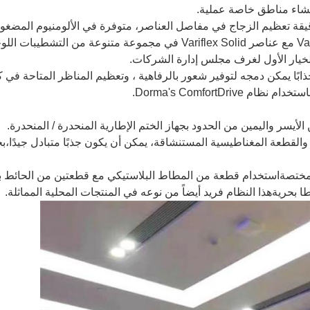
نشاء مناطق خاصة عملية.
رقيقة تعظيم الزجاج في مفاصل العناصر، متوفرة في الألومنيوم المضغو
الفريد يسمح بتجميع عناصر زجاجي Variflex مع عناصر Variflex Solid في مجم
الخيار الأول لغرف مجلس إدارة الشركات.
 جذابًا يمكن دمجه لتوفير شعور بالرفاهية ، وتعظيم المناظر المتاحة ف
Dorma's ComfortDrive.
لأيسر واليمين من الحدود بجهاز الختم الإطارية المنحدرة / المنحدرة.
والقطعة المغناطيسية المستنشاقة، يمكن أن يكون جذبًا متبادل جيدًا،
لمختصةاستخدام قطعة من المطاط البلاستيكي مع قطعتين من الحائط 
بحريةهذا النظام فريد أيضاً من نوعه في المنتجات المحلية المماثلة.