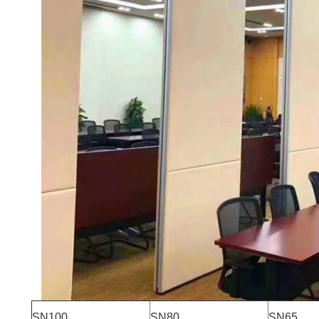
SN100
SN80
SN65