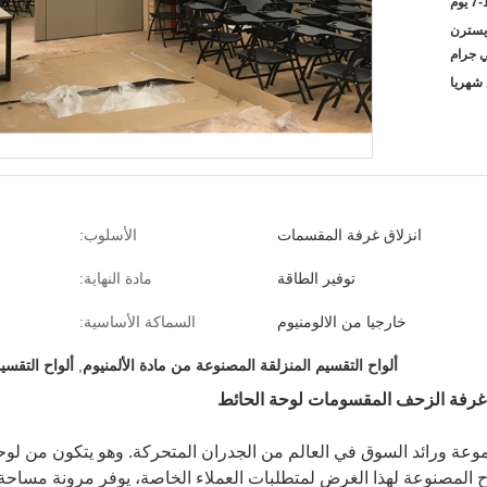
 يوم
L / C ، D / A ،  ، ويسترن
ي جرام
انزلاق غرفة المقسمات
الأسلوب:
توفير الطاقة
مادة النهاية:
خارجيا من الالومنيوم
السماكة الأساسية:
ألواح التقسيم المنزلقة المصنوعة من مادة الألمنيوم
,
ألواح التقسي
وم غرفة الزحف المقسومات لوحة الحائط
متحرك Sono هو أعلى مجموعة ورائد السوق في العالم من الجدران المتحركة. وهو يتك
 المصنوعة لهذا الغرض لمتطلبات العملاء الخاصة، يوفر مرونة مساحة 