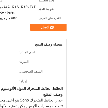
وقت التسليم:
7-15
D / P ، T / T
شروط الدفع:
يونيون ، مون
القدرة على العرض:
2000 متر مربع شهريا
اتصل
مفصلة وصف المنتج
اسم المنتج:
الميزة:
الملف الشخصي:
إبراز:
الحائط الحائط المتحرك المواد الألومني
وصف المنتج
جدار الحائط ال
تتطلب مسارات الأرض.يمكن تصنيع الألواح