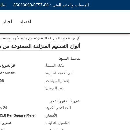
المبيعات والدعم الفنى :
86-0757-85633690
اطلب
القضايا
أخبار
ألواح التقسيم المنزلقة المصنوعة من مادة الألومنيوم تص
ألواح التقسيم المنزلقة المصنوعة من م
تفاصيل المنتج:
مكان المنشأ:
قوانغدونغ ،
اسم العلامة التجارية:
 Acoustic
إصدار الشهادات:
SGS
رقم الموديل:
شروط الدفع والشحن:
الحد الأدنى لكمية:
20 متر مربع
الأسعار:
5.8 Per Square Meter
تفاصيل التغليف:
تصدير ا