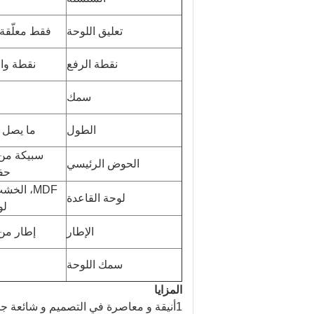
تعليق اللوحة
فقط معلّقة 
نقطة الرفع
نقطة واح
سمك
الطول
ما يصل إلى 4
سبيكة من 
الحوض الرئيسي
حف
MDF، الخشب المقارن،
لوحة القاعدة
لو
الإطار
إطار من 
سمك اللوحة
المزايا
1أنيقة و معاصرة في التصميم و شائعة جد