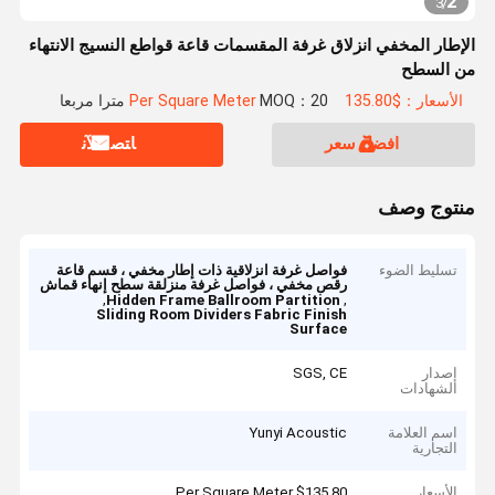
2
3
/
الإطار المخفي انزلاق غرفة المقسمات قاعة قواطع النسيج الانتهاء
من السطح
الأسعار：$135.80 Per Square Meter
MOQ：20 مترا مربعا
افضل سعر
ﺎﺘﺼﻟ ﺍﻶﻧ
منتوج وصف
تسليط الضوء
فواصل غرفة انزلاقية ذات إطار مخفي ، قسم قاعة
رقص مخفي ، فواصل غرفة منزلقة سطح إنهاء قماش
,
,
Hidden Frame Ballroom Partition
Sliding Room Dividers Fabric Finish
Surface
إصدار
SGS, CE
الشهادات
اسم العلامة
Yunyi Acoustic
التجارية
الأسعار
$135.80 Per Square Meter