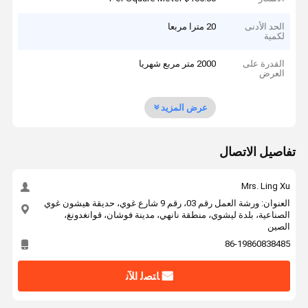
الحد الأدنى
20 مترا مربعا
لكمية
القدرة على
2000 متر مربع شهريا
العرض
عرض المزيد
تفاصيل الاتصال
Mrs. Ling Xu
العنوان: ورشة العمل رقم 03، رقم 9 شارع غوي، حديقة هيشون غوي
الصناعية، بلدة ليشوي، منطقة نانهي، مدينة فوشان، قوانغدونغ،
الصين
86-19860838485
ﺎﺘﺼﻟ ﺍﻶﻧ