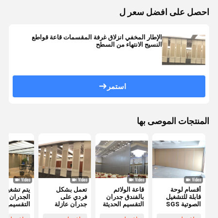
احصل على افضل سعر ل
الإطار المخفي انزلاق غرفة المقسمات قاعة قواطع
النسيج الانتهاء من السطح
استمر
المنتجات الموصى بها
أقسام لوحة
قاعة الولائم
تعمل بشكل
يتم تشغيل
قابلة للتشغيل
بالفندق جدران
فردي على
الجدران
الصوتية SGS
التقسيم الحديثة
جدران عازلة
التقسيمية
لقاعة
القابلة للتشغيل
للصوت قابلة
القابلة للطي