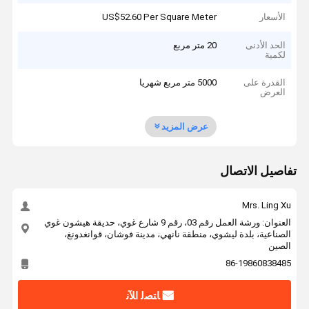
الأسعار
US$52.60 Per Square Meter
الحد الأدنى
20 متر مربع
لكمية
القدرة على
5000 متر مربع شهريا
العرض
عرض المزيد
تفاصيل الاتصال
Mrs. Ling Xu
العنوان: ورشة العمل رقم 03، رقم 9 شارع غوي، حديقة هيشون غوي
الصناعية، بلدة ليشوي، منطقة نانهي، مدينة فوشان، قوانغدونغ،
الصين
86-19860838485
ﺎﺘﺼﻟ ﺍﻶﻧ