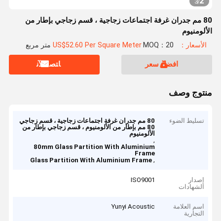
2
3
/
80 مم جدران غرفة اجتماعات زجاجية ، قسم زجاجي بإطار من
الألومنيوم
الأسعار：US$52.60 Per Square Meter
MOQ：20 متر مربع
افضل سعر
ﺎﺘﺼﻟ ﺍﻶﻧ
منتوج وصف
تسليط الضوء
80 مم جدران غرفة اجتماعات زجاجية ، قسم زجاجي
80 مم بإطار من الألومنيوم ، قسم زجاجي بإطار من
الألومنيوم
,
80mm Glass Partition With Aluminium
Frame
,
Glass Partition With Aluminium Frame
إصدار
ISO9001
الشهادات
اسم العلامة
Yunyi Acoustic
التجارية