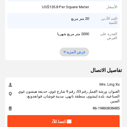
الأسعار
US$135.8 Per Square Meter
الحد الأدنى
20 متر مربع
لكمية
القدرة على
2000 متر مربع شهريا
العرض
عرض المزيد
تفاصيل الاتصال
Mrs. Ling Xu
العنوان: ورشة العمل رقم 03، رقم 9 شارع غوي، حديقة هيشون غوي
الصناعية، بلدة ليشوي، منطقة نانهي، مدينة فوشان، قوانغدونغ،
الصين
86-19860838485
ﺎﺘﺼﻟ ﺍﻶﻧ