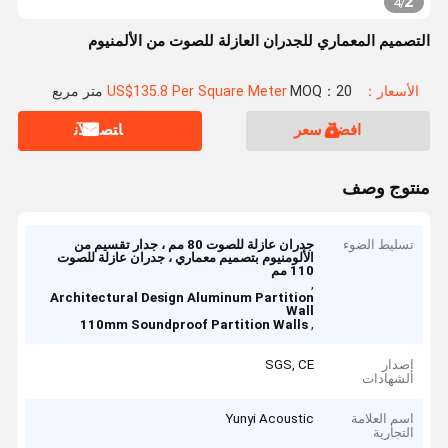
2
4
/
التصميم المعماري للجدران العازلة للصوت من الألمنيوم
الأسعار：US$135.8 Per Square Meter
MOQ：20 متر مربع
افضل سعر
ﺎﺘﺼﻟ ﺍﻶﻧ
منتوج وصف
تسليط الضوء
جدران عازلة للصوت 80 مم ، جدار تقسيم من
الألومنيوم بتصميم معماري ، جدران عازلة للصوت
110 مم
,
Architectural Design Aluminum Partition
Wall
,
110mm Soundproof Partition Walls
إصدار
SGS, CE
الشهادات
اسم العلامة
Yunyi Acoustic
التجارية