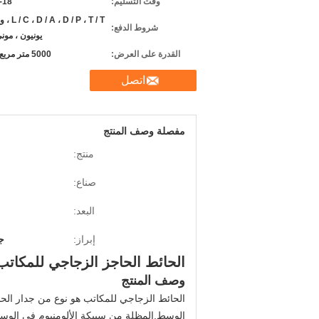
وقت التسليم:
12-18
D / P ، T / T
شروط الدفع:
يونيون ، مون
القدرة على العرض:
5000 متر مربع شهريا
اتصل
مفصلة وصف المنتج
منتج:
صناع:
البعد:
إبراز:
ج
الحائط الحاجز الزجاجي للمكاتب 
وصف المنتج
الحائط الزجاجي للمكاتب هو نوع من جدار الحائ
الوسط.
المظلة من سبيكة الألومنيوم في الوس