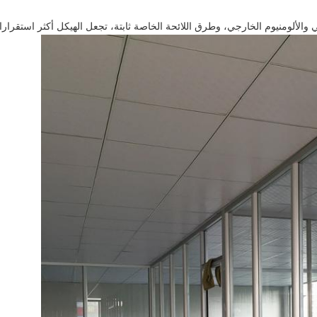
لي والألومنيوم الخارجي، وطرق اللائحة الخاصة ثابتة، تجعل الهيكل أكثر استقر