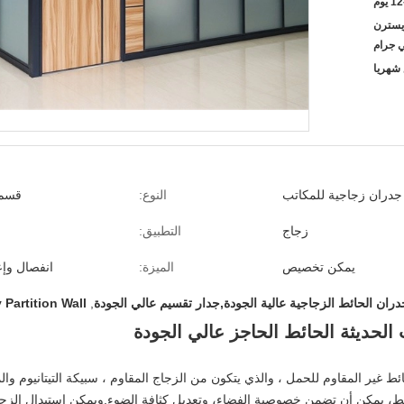
 يوم
L / C ، D / A ،  ، ويسترن
ي جرام
جدران زجاجية للمكاتب
النوع:
قسم 
زجاج
التطبيق:
يمكن تخصيص
الميزة:
انفصال وإع
دران الحائط الزجاجية عالية الجودة,جدار تقسيم عالي الجودة
,
 Partition Wall
الحديثة الحائط الحاجز عالي الجودة
ط غير المقاوم للحمل ، والذي يتكون من الزجاج المقاوم ، سبيكة التيتانيوم وال
ط، يمكن أن تضمن خصوصية الفضاء، وتعديل كثافة الضوء.ويمكن استبدال الزجاج