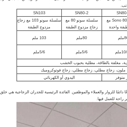
تب.
SN103
SN80-2
SN80
سلسلة Sono 80 مع
سلسلة سونو 80 مع
سلسلة سونو 103 مع زجاج
بقة واحدة
زجاج مزدوج الطبقة
مزدوج الطبقة
ملم
80ملم
103 ملم
1ملم
5/6ملم
5/6ملم
ة، مغلفة بالطاقة، مطلية بحبوب الخشب
ملون، زجاج مطلي، زجاج مطلي، زجاج فوتوكروميك
 متوفر
اليدوي أو الكهربائي
 دائمًا للزوار والعملاء والموظفين. الفائدة الرئيسية للجدران الزجاجية هي خلق
ر راحة للعمل فيها.