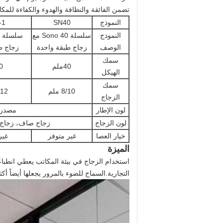
تضمن الفائقة والنظافة والهدوء والكفاءة للمكا
النموذج
SN40
-1
النموذج
سلسلة Sono 40 مع
الوصف
زجاج طبقة واحدة
زجاج ط
سمك
40ملم
80
الهيكل
سمك
8/10 ملم
0/12
الزجاج
لون الإطار
مصدري
لون الزجاج
زجاج صاف، زجاج 
خيار العصا
غير متوفر
غير
الميزة
استخدام الزجاج في بيئة المكاتب يعطي انطباعًا
التجارية.السماح للضوء بالمرور يجعلها أيضاً أكث