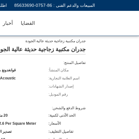
المبيعات والدعم الفنى :
86-0757-85633690
اطلب
القضايا
أخبار
جدران مكتبية زجاجية حديثة عالية الجودة
جدران مكتبية زجاجية حديثة عالية الجو
تفاصيل المنتج:
مكان المنشأ:
قوانغدونغ ،
اسم العلامة التجارية:
 Acoustic
إصدار الشهادات:
رقم الموديل:
شروط الدفع والشحن:
الحد الأدنى لكمية:
20 متر مربع
الأسعار:
.6 Per Square Meter
تفاصيل التغليف:
تصدير ا