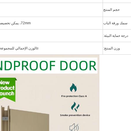
حجم المنتج
سمك ورقة الباب
72mm، يمكن تخصيصها وفقا للصورة
درجة حماية البيئة:
وزن المنتج:
≤
الوزن الإجمالي للمجموعة بأكمل