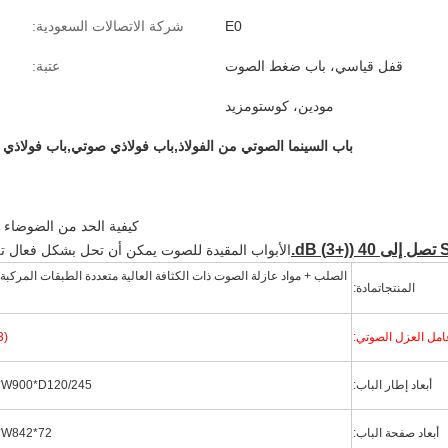
E0
شركة الاتصالات السعودية:
قفل قياسي، باب ضغط الصوت
عتبة:
مودين، كوستومزيد
باب السينما الصوتي من الفولاذ,باب فولاذي صوتي,باب فولاذ
كيفية الحد من الضوضاء ال
الأبواب المقيدة للصوت يمكن أن تحل بشكل فعال تل
الصلب + مواد عازلة الصوت ذات الكثافة العالية متعددة الطبقات المركب
المنتجات
مادة:
امل العزل الصوتي:
3)
أبعاد إطار الباب:
2200*W900*D120/245
أبعاد صفحة الباب:
2165*W842*72