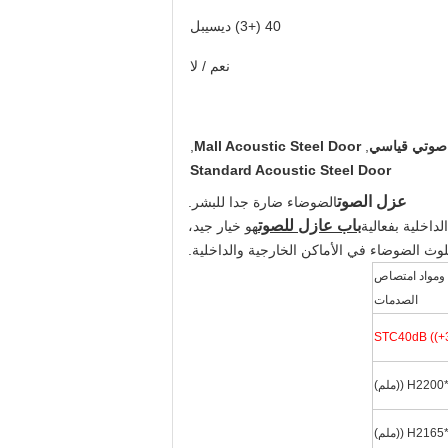
40 (+3) ديسيبل
نعم / لا
ي صوتي قياسي
,
Mall Acoustic Steel Door
,
Standard Acoustic Steel Door
عزل الصوت
الضوضاء ضارة جدا للبشر.
باب عازل للصوت
داخلية بفعالية
هو خيار جيد،
وث الضوضاء في الأماكن الخارجية والداخلية.
ة ومواد امتصاص
الصدمات
STC40dB ((+
H ((ملم)
H ((ملم)