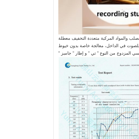
اد، (1.5 ملم مطاط بارد) مواد خام من الصلب والمواد المركبة متعددة التخفيف معطلة
لصوت في الداخل، معالجة خاصة بدون خيوط
ي المزدوج من النوع " تي " و إطار " جامبز "