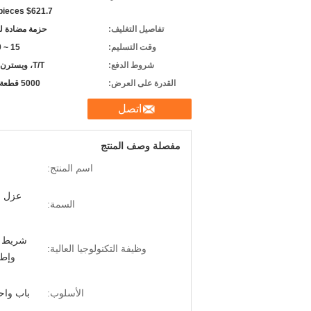
 pieces $621.7
تفاصيل التغليف:
حزمة مضادة ل
وقت التسليم:
15 ~ 20 يومًا
شروط الدفع:
T/T، ويسترن يونيون
القدرة على العرض:
5000 قطعة شهريا
اتصل
مفصلة وصف المنتج
اسم المنتج:
عزل ا
السمة:
وظيفة التكنولوجيا العالية:
وإطا
الأسلوب:
باب واح