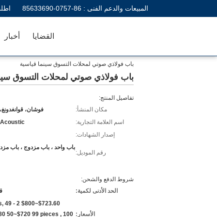
المبيعات والدعم الفنى :
86-0757-85633690
اطلب
القضايا
أخبار
باب فولاذي صوتي لمحلات التسوق سينما قياسية
باب فولاذي صوتي لمحلات التسوق سينم
تفاصيل المنتج:
مكان المنشأ:
فوشان، قوانغدونغ،
اسم العلامة التجارية:
 Acoustic
إصدار الشهادات:
باب واحد ، باب مزدوج ، باب مزد
رقم الموديل:
شروط الدفع والشحن:
الحد الأدنى لكمية:
ق
eces,
الأسعار:
80 50~$720 99 pieces , 100