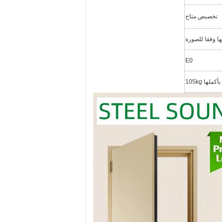
تخصيص متاح
E0
ها 105kg