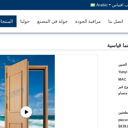
 اقتباس
Arabic
اتصل بنا
مراقبة الجودة
جولة في المصنع
حولنا
المنتجا
ا قياسية
 الصين
Yunyi
MAC
وج غير
متساو
طعتين
$723.60~$800 2 - 49 pi
$638.