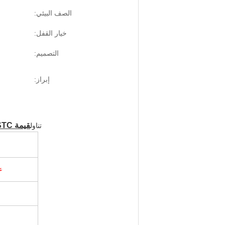
الصف البيئي:
خيار القفل:
التصميم:
إبراز:
قيمة STC تصل إلى 40 ((+3) dB.
تناول
ع