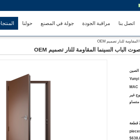
اتصل بنا
مراقبة الجودة
جولة في المصنع
حولنا
المنتجا
مقاومة للنار تصميم OEM
وت الباب السينما المقاومة للنار تصميم OEM
 الصين
Yunyi
MAC
وج غير
متساو
عة
$723.60~$800 2 - 49 pi
$638.