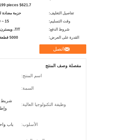
 199 pieces $621.7
تفاصيل التغليف:
حزمة مضادة ل
وقت التسليم:
15 ~ 20 يومًا
شروط الدفع:
T/T، ويسترن يونيون
القدرة على العرض:
5000 قطعة شهريا
اتصل
مفصلة وصف المنتج
اسم المنتج:
السمة:
وظيفة التكنولوجيا العالية:
وإطا
الأسلوب:
باب واح