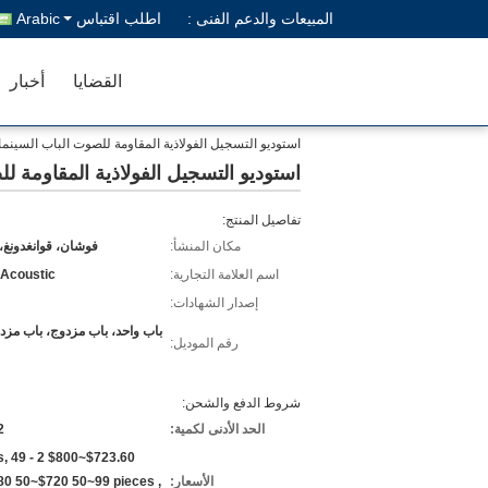
المبيعات والدعم الفنى :
اطلب اقتباس
Arabic
القضايا
أخبار
استوديو التسجيل الفولاذية المقاومة للصوت الباب السينما ال
استوديو التسجيل الفولاذية المقاومة للص
تفاصيل المنتج:
مكان المنشأ:
فوشان، قوانغدونغ،
اسم العلامة التجارية:
 Acoustic
إصدار الشهادات:
باب واحد، باب مزدوج، باب مزد
رقم الموديل:
شروط الدفع والشحن:
الحد الأدنى لكمية:
2 قط
eces,
الأسعار:
80 50~$720 50~99 pieces ,