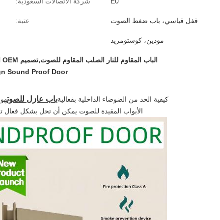
E0
شركة الاتصالات السعودية:
قفل قياسي، باب ضغط الصوت
عتبة:
مودين، كوستومزيد
الباب المقاوم للنار الصلب المقاوم للصوت,تصميم OEM الباب الصوتي,أبواب السينما المقاومة للصوت
n Sound Proof Door
باب عازل للصوت
كيفية الحد من الضوضاء الداخلية بفعالية
هو 
الأبواب المقيدة للصوت يمكن أن تحل بشكل فعال تل