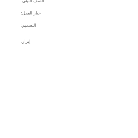
الصف البيئي:
خيار القفل:
التصميم:
إبراز: