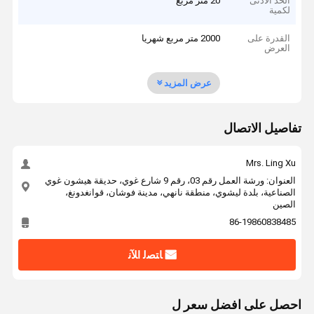
الحد الأدنى
20 متر مربع
لكمية
القدرة على
2000 متر مربع شهريا
العرض
عرض المزيد
تفاصيل الاتصال
Mrs. Ling Xu
العنوان: ورشة العمل رقم 03، رقم 9 شارع غوي، حديقة هيشون غوي
الصناعية، بلدة ليشوي، منطقة نانهي، مدينة فوشان، قوانغدونغ،
الصين
86-19860838485
ﺎﺘﺼﻟ ﺍﻶﻧ
احصل على افضل سعر ل