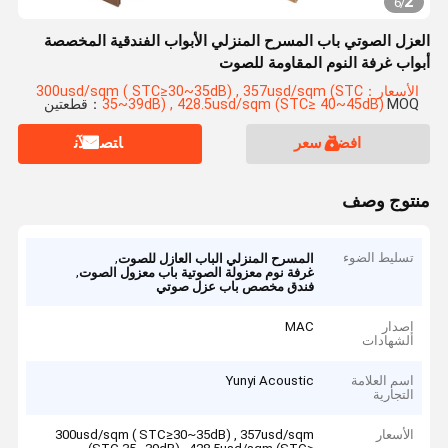
2
6
/
العزل الصوتي باب المسرح المنزلي الأبواب الفندقية المخصصة
أبواب غرفة النوم المقاومة للصوت
الأسعار：300usd/sqm ( STC≥30~35dB) , 357usd/sqm (STC
MOQ：قطعتين
35~39dB) , 428.5usd/sqm (STC≥ ‌40~45dB)
افضل سعر
ﺎﺘﺼﻟ ﺍﻶﻧ
منتوج وصف
تسليط الضوء
,
المسرح المنزلي الباب العازل للصوت
,
غرفة نوم معزولة الصوتية باب معزول الصوت
فندق مخصص باب عزل صوتي
إصدار
MAC
الشهادات
اسم العلامة
Yunyi Acoustic
التجارية
الأسعار
300usd/sqm ( STC≥30~35dB) , 357usd/sqm