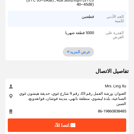
(STC 35~39dB) , 428.5usd/sqm (STC≥
‌40~45dB)
الحد الأدنى
قطعتين
لكمية
القدرة على
5000 قطعة شهريا
العرض
عرض المزيد
تفاصيل الاتصال
Mrs. Ling Xu
العنوان: ورشة العمل رقم 03، رقم 9 شارع غوي، حديقة هيشون غوي
الصناعية، بلدة ليشوي، منطقة نانهي، مدينة فوشان، قوانغدونغ،
الصين
86-19860838485
ﺎﺘﺼﻟ ﺍﻶﻧ