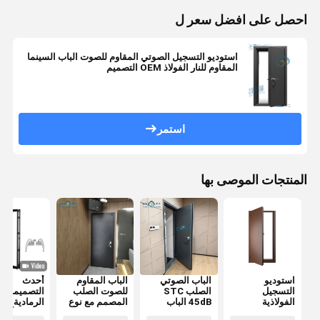
احصل على افضل سعر ل
استوديو التسجيل الصوتي المقاوم للصوت الباب السينما
المقاوم للنار الفولاذ OEM التصميم
استمر
المنتجات الموصى بها
استوديو
الباب الصوتي
الباب المقاوم
أحدث
التسجيل
الصلب STC
للصوت الصلب
التصميمات
الفولاذية
45dB الباب
المصمم مع نوع
الرمادية الدا
المقاومة للصوت
الصوتي الفندق
الختم
النحتة الألوم