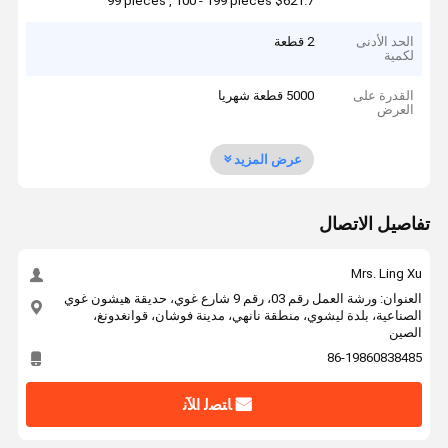
99 pieces , 100 - 199 pieces $621.7
الحد الأدنى
2 قطعة
لكمية
القدرة على
5000 قطعة شهريا
العرض
عرض المزيد
تفاصيل الاتصال
Mrs. Ling Xu
العنوان: ورشة العمل رقم 03، رقم 9 شارع غوي، حديقة هيشون غوي
الصناعية، بلدة ليشوي، منطقة نانهي، مدينة فوشان، قوانغدونغ،
الصين
86-19860838485
ﺎﺘﺼﻟ ﺍﻶﻧ