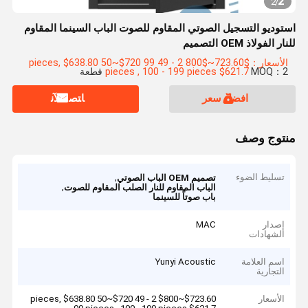
2
2
/
استوديو التسجيل الصوتي المقاوم للصوت الباب السينما المقاوم
للنار الفولاذ OEM التصميم
الأسعار：$723.60~$800 2 - 49 pieces, $638.80 50~$720 99
MOQ：2 قطعة
pieces , 100 - 199 pieces $621.7
افضل سعر
ﺎﺘﺼﻟ ﺍﻶﻧ
منتوج وصف
تسليط الضوء
,
تصميم OEM الباب الصوتي
,
الباب المقاوم للنار الصلب المقاوم للصوت
باب صوتاً للسينما
إصدار
MAC
الشهادات
اسم العلامة
Yunyi Acoustic
التجارية
الأسعار
$723.60~$800 2 - 49 pieces, $638.80 50~$720