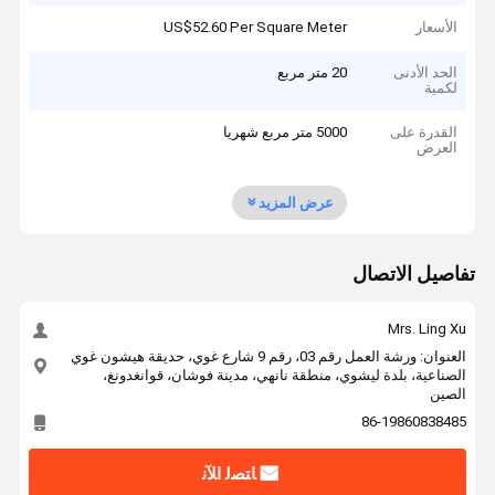
الأسعار
US$52.60 Per Square Meter
الحد الأدنى
20 متر مربع
لكمية
القدرة على
5000 متر مربع شهريا
العرض
عرض المزيد
تفاصيل الاتصال
Mrs. Ling Xu
العنوان: ورشة العمل رقم 03، رقم 9 شارع غوي، حديقة هيشون غوي
الصناعية، بلدة ليشوي، منطقة نانهي، مدينة فوشان، قوانغدونغ،
الصين
86-19860838485
ﺎﺘﺼﻟ ﺍﻶﻧ