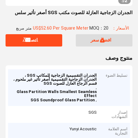
2
3
/
الجدران الزجاجية العازلة للصوت مكتب SGS أصغر تأثير سلس
الأسعار：US$52.60 Per Square Meter
MOQ：20 متر مربع
افضل سعر
ﺎﺘﺼﻟ ﺍﻶﻧ
منتوج وصف
تسليط الضوء
الجدران التقسيمية الزجاجية للمكاتب SGS ،
الجدران الزجاجية التقسيمية أصغر تأثير غير ملحوم ،
قسم الزجاج العازل للصوت SGS
,
Glass Partition Walls Smallest Seamless
Effect
,
SGS Soundproof Glass Partition
إصدار
SGS
الشهادات
اسم العلامة
Yunyi Acoustic
التجارية