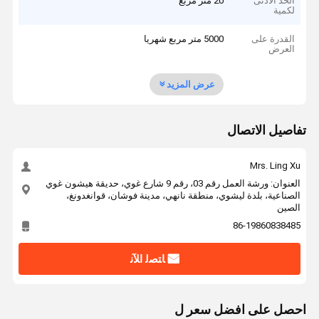
الحد الأدنى
20 متر مربع
لكمية
القدرة على
5000 متر مربع شهريا
العرض
عرض المزيد
تفاصيل الاتصال
Mrs. Ling Xu
العنوان: ورشة العمل رقم 03، رقم 9 شارع غوي، حديقة هيشون غوي
الصناعية، بلدة ليشوي، منطقة نانهي، مدينة فوشان، قوانغدونغ،
الصين
86-19860838485
ﺎﺘﺼﻟ ﺍﻶﻧ
احصل على افضل سعر ل