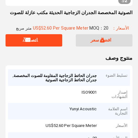
2
3
/
الصوتية المخصصة الجدران الزجاجية الحديثة مكتب عازلة للصوت
الأسعار：US$52.60 Per Square Meter
MOQ：20 متر مربع
افضل سعر
ﺎﺘﺼﻟ ﺍﻶﻧ
منتوج وصف
تسليط الضوء
,
جدران الحائط الزجاجية المقاومة للصوت المخصصة
جدران الحائط الزجاجية الصوتية
إصدار
ISO9001
الشهادات
اسم العلامة
Yunyi Acoustic
التجارية
الأسعار
US$52.60 Per Square Meter