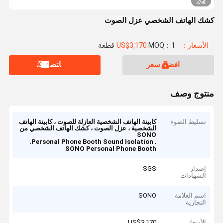
2
2
/
كشك الهاتف الشخصي عزل الصوت
الأسعار：US$3,170
MOQ：1 قطعة
افضل سعر
ﺎﺘﺼﻟ ﺍﻶﻧ
منتوج وصف
تسليط الضوء
كابينة الهاتف الشخصية العازلة للصوت ، كابينة الهاتف
الشخصية ، عزل الصوت ، كشك الهاتف الشخصي من
SONO
,
,
Personal Phone Booth Sound Isolation
SONO Personal Phone Booth
إصدار
SGS
الشهادات
اسم العلامة
SONO
التجارية
الأسعار
US$3,170