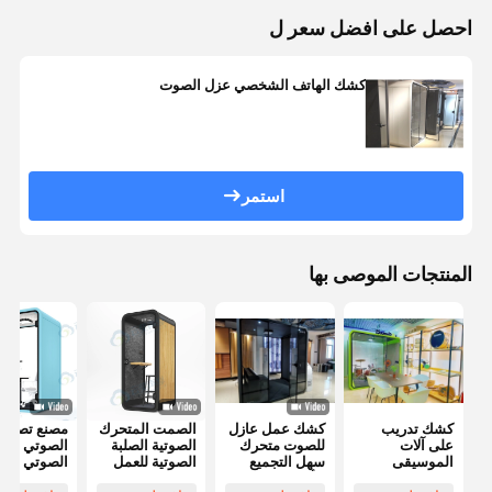
احصل على افضل سعر ل
كشك الهاتف الشخصي عزل الصوت
استمر
المنتجات الموصى بها
كشك تدريب
كشك عمل عازل
الصمت المتحرك
مصنع تصنيع
على آلات
للصوت متحرك
الصوتية الصلبة
الصوتي الص
الموسيقى
سهل التجميع
الصوتية للعمل
الصوتي الص
المحمولة عازل
للأثاث
مكتب اجتماعات
الصوتي الص