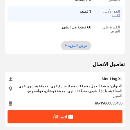
الحد الأدنى
1 قطعة
لكمية
القدرة على
60 قطعة في الشهر
العرض
عرض المزيد
تفاصيل الاتصال
Mrs. Ling Xu
العنوان: ورشة العمل رقم 03، رقم 9 شارع غوي، حديقة هيشون غوي
الصناعية، بلدة ليشوي، منطقة نانهي، مدينة فوشان، قوانغدونغ،
الصين
86-19860838485
ﺎﺘﺼﻟ ﺍﻶﻧ