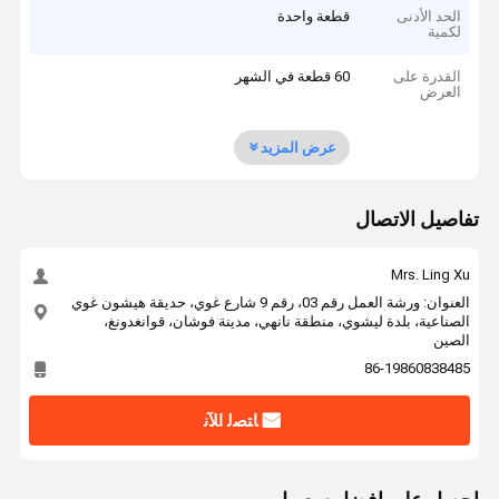
الحد الأدنى
قطعة واحدة
لكمية
القدرة على
60 قطعة في الشهر
العرض
عرض المزيد
تفاصيل الاتصال
Mrs. Ling Xu
العنوان: ورشة العمل رقم 03، رقم 9 شارع غوي، حديقة هيشون غوي
الصناعية، بلدة ليشوي، منطقة نانهي، مدينة فوشان، قوانغدونغ،
الصين
86-19860838485
ﺎﺘﺼﻟ ﺍﻶﻧ