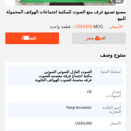
2
5
/
مصنع تصنيع غرف منع الصوت للمكتبة اجتماعات الهواتف المحمولة
للبيع
الأسعار：US$4,050
MOQ：قطعة واحدة
افضل سعر
ﺎﺘﺼﻟ ﺍﻶﻧ
منتوج وصف
تسليط الضوء
,
الصوت العازل الصوتي الصوتي
,
مكتبة اجتماع غرفه معصمه للصوت
غرفه محصنة للصوت للهواتف الخلوية
إصدار
CE
الشهادات
اسم العلامة
Yunyi Acoustic
التجارية
الأسعار
US$4,050