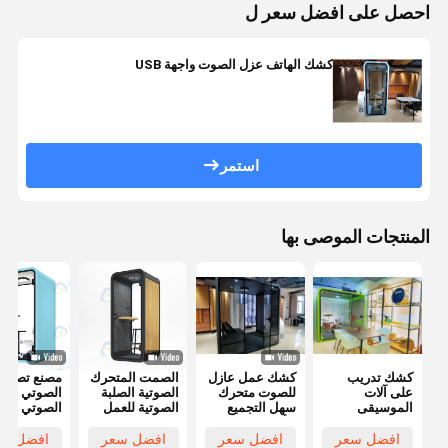
احصل على افضل سعر ل
كشك الهاتف عزل الصوت واجهة USB
استمر
المنتجات الموصى بها
كشك تدريب
كشك عمل عازل
الصمت المتحرك
مصنع تصنيع
على آلات
للصوت متحرك
الصوتية الصلبة
الصوتي الص
الموسيقى
سهل التجميع
الصوتية للعمل
الصوتي الص
المحمولة عازل
للأثاث
مكتب اجتماعات
الصوتي الص
للصوت
مكتب بود
الصوتي الص
افضل سعر
افضل سعر
افضل سعر
افضل سع