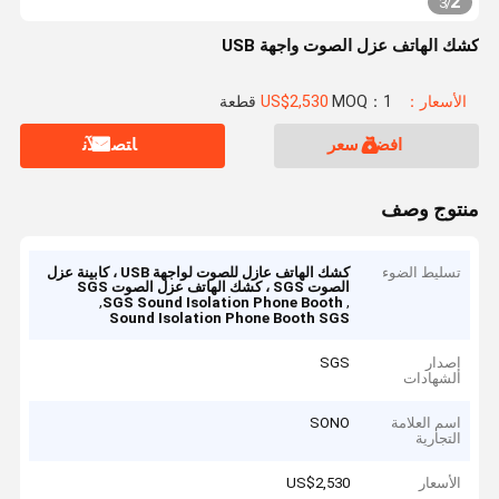
2
3
/
كشك الهاتف عزل الصوت واجهة USB
الأسعار：US$2,530
MOQ：1 قطعة
افضل سعر
ﺎﺘﺼﻟ ﺍﻶﻧ
منتوج وصف
تسليط الضوء
كشك الهاتف عازل للصوت لواجهة USB ، كابينة عزل
الصوت SGS ، كشك الهاتف عزل الصوت SGS
,
,
SGS Sound Isolation Phone Booth
Sound Isolation Phone Booth SGS
إصدار
SGS
الشهادات
اسم العلامة
SONO
التجارية
الأسعار
US$2,530