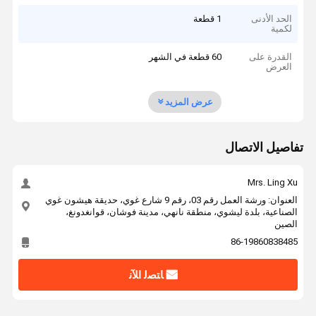
الحد الأدنى
1 قطعة
لكمية
القدرة على
60 قطعة في الشهر
العرض
عرض المزيد
تفاصيل الاتصال
Mrs. Ling Xu
العنوان: ورشة العمل رقم 03، رقم 9 شارع غوي، حديقة هيشون غوي
الصناعية، بلدة ليشوي، منطقة نانهي، مدينة فوشان، قوانغدونغ،
الصين
86-19860838485
ﺎﺘﺼﻟ ﺍﻶﻧ