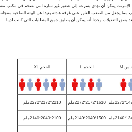
أو الإنترنت يمكن أن تؤدي بسرعة إلى شعور غير سارة التي تضخم في مكتب مفت
 مما يجعل من الصعب العثور على غرفة هادئة بعيدا عن البيئة الصاخبة.منتجاتنا
د بعض التعديلات وجدنا أنه يمكن أن يطابق جميع المتطلبات التي كانت لدينا
اس M
الحجم L
الحجم XL
1610*2172*2272ملم
2210*2172*2272ملم
1500*2040*2140ملم
2100*2040*2140ملم