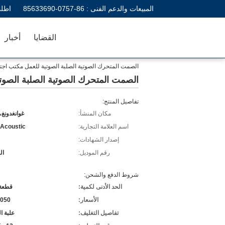
المبيعات والدعم الفنى :
86-0757-85633690
اطلب
القضايا
أخبار
الصمت المتحرك الصوتية الصلبة الصوتية للعمل مكتب اجت
الصمت المتحرك الصوتية الصلبة الصوت
تفاصيل المنتج:
مكان المنشأ:
غوانغدونغ،
اسم العلامة التجارية:
 Acoustic
إصدار الشهادات:
رقم الموديل:
ال
شروط الدفع والشحن:
الحد الأدنى لكمية:
قطعة 
الأسعار:
,050
تفاصيل التغليف:
علبة ا