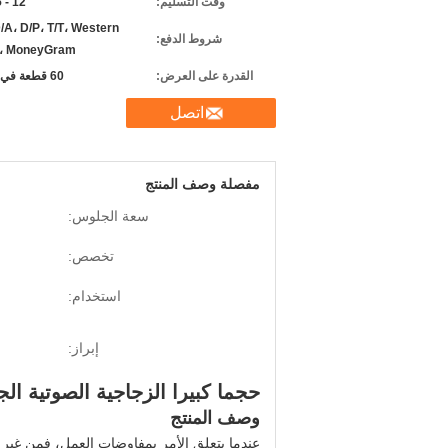
وقت التسليم:
12 - 25 يوما
/A، D/P، T/T، Western
شروط الدفع:
n، MoneyGram
القدرة على العرض:
60 قطعة في الشهر
اتصل
مفصلة وصف المنتج
سعة الجلوس:
تخصص:
استخدام:
إبراز:
حجما كبيرا الزجاجية الصوتية الج
وصف المنتج
عندما يتعلق الأمر بمفاوضات العمل، فمن غير