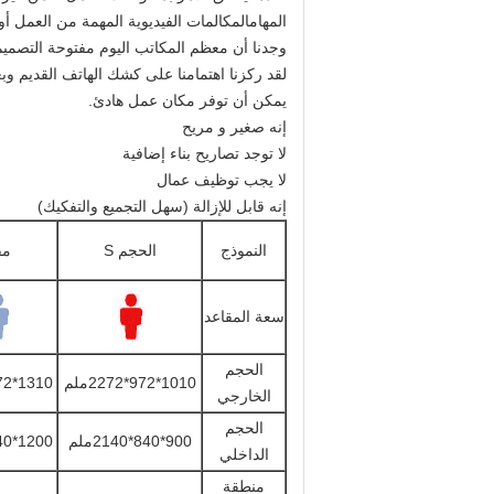
المهامالمكالمات الفيديوية المهمة من العمل 
وجدنا أن معظم المكاتب اليوم مفتوحة التصميم،
لقد ركزنا اهتمامنا على كشك الهاتف القديم وبع
يمكن أن توفر مكان عمل هادئ.
إنه صغير و مريح
لا توجد تصاريح بناء إضافية
لا يجب توظيف عمال
إنه قابل للإزالة (سهل التجميع والتفكيك)
النموذج
الحجم S
مق
سعة المقاعد
الحجم
1010*972*2272ملم
1310*1472*2272ملم
الخارجي
الحجم
900*840*2140ملم
1200*1340*2140ملم
الداخلي
منطقة