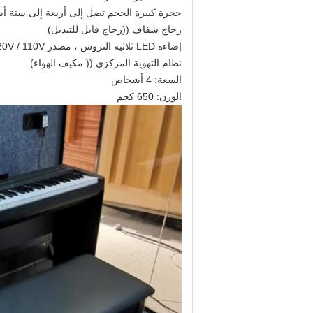
حجرة كبيرة الحجم تصل إلى أربعة إلى ستة أ
زجاج شفاف ((زجاج قابل للتبديل)
إضاءة LED ثلاثية التروس ، مصدر 220V / 110V مع واجهة USB واجهة الشبكة
نظام التهوية المركزي (( مكيف الهواء)
السعة: 4 أشخاص
الوزن: 650 كجم