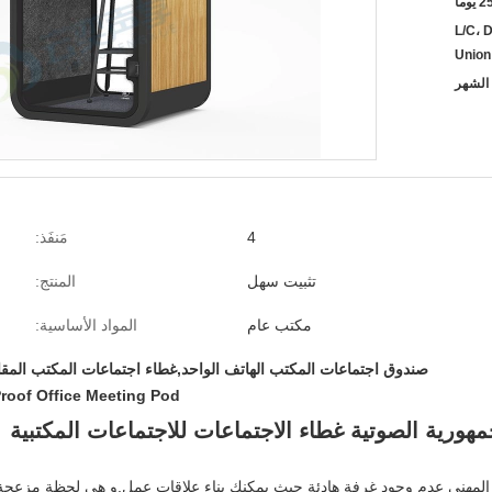
L/C، D
Unio
4
مَنفَذ:
تثبيت سهل
المنتج:
مكتب عام
المواد الأساسية:
صندوق اجتماعات المكتب الهاتف الواحد,غطاء اجتماعات المكتب الم
roof Office Meeting Pod
مهورية الصوتية غطاء الاجتماعات للاجتماعات المكتبية
 المهني عدم وجود غرفة هادئة حيث يمكنك بناء علاقات عمل.و هي لحظة مزعجة 