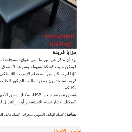
مزايا فريدة
نود أن نذكر عن ميزاتنا التي تفوق المنتجات ال
1يمكن تثبيت كشكنا بسهولة وسرعة لا تصدق بدون استخدام مفك المسامير خلال 15 دقيقة بواسطة اثنين من الموظفين الخبيثين
2إذا لم تتمكن من استخدام الإنترنت اللاسلكي في الأماكن العامة بسبب الأمن، لا تقلق، لدينا واجهة كابل مجهزة في المقبس الكهربائي.
3ربما تستخدمون بعض أساليب الديكور الخاصة 
مكانكم.
4مجهزة بمنفذ شحن USB، يمكنك شحن الأجهزة اللاسلكية في أي وقت.
5يمكنك اختيار نظام الاستشعار أو زر التبديل للسيطرة على الأضواء والتهوية.
,
بطاقة:
كشك الهاتف الصوتي متحرك
كشك هاتف ال
تفاصيل الاتصال