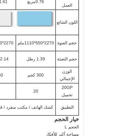
0.76مربع
1.61 متر مرب
العمل
اللون الشائع
حجم العبوة
2270*550*1110ملم
2270*850*1110ملم
حجم التعبئة
1.39 رطل
2.14سي بي إم
الوزن
300 كجم
460
الإجمالي
20GP
20
تحميل
التطبيق
كشك الهاتف / مكتب منفرد / قاع
خيار الحجم
الحجم L
مساحة أكبر للأفكار