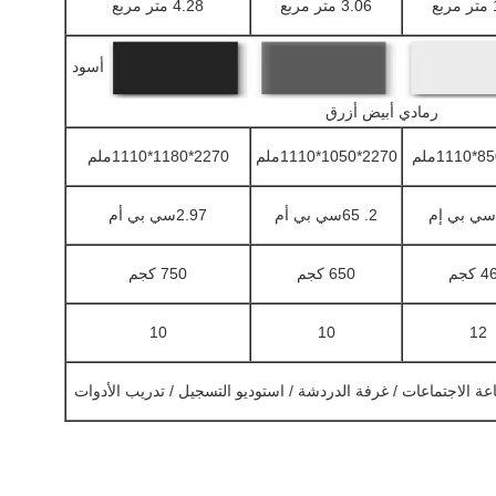
ع
3.06 متر مربع
4.28 متر مربع
أسود
رمادي أبيض أزرق
2270*1050*1110ملم
2270*1180*1110ملم
2. 65سي بي أم
2.97سي بي أم
 كجم
650 كجم
750 كجم
10
10
12
ة الاجتماعات / غرفة الدردشة / استوديو التسجيل / تدريب الأدوات