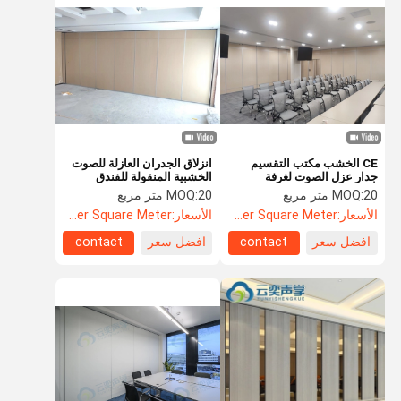
باب مضاد للحريق
جدار التقسيم المنقول
قسم الحائط القابل للعمل
مقسم غرفة معلقة
غرفه هاتفية عازلة للصوت
CE الخشب مكتب التقسيم
انزلاق الجدران العازلة للصوت
جدار عزل الصوت لغرفة
الخشبية المنقولة للفندق
القياس
صندوق اجتماعات المكتب
20 متر مربع
MOQ:
20 متر مربع
MOQ:
الأسعار:
US$85.5 Per Square Meter
الأسعار:
US$88.5 Per Square Meter
غطاء المكتب المتحرك
افضل سعر
contact
افضل سعر
contact
جدار زجاجي للمكتب