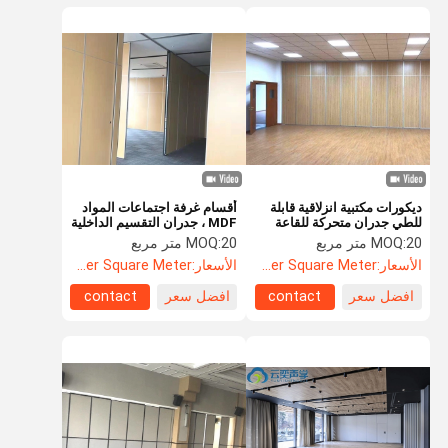
ديكورات مكتبية انزلاقية قابلة
أقسام غرفة اجتماعات المواد
للطي جدران متحركة للقاعة
MDF ، جدران التقسيم الداخلية
المنقولة
20 متر مربع
MOQ:
20 متر مربع
MOQ:
الأسعار:
US$104.8 Per Square Meter
الأسعار:
US$85 Per Square Meter
افضل سعر
contact
افضل سعر
contact