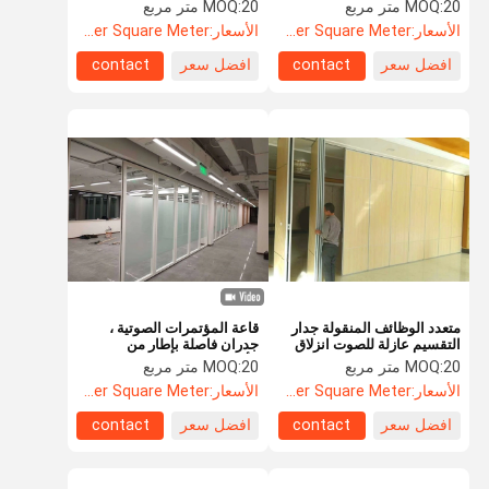
الاجتماعات
20 متر مربع
MOQ:
20 متر مربع
MOQ:
الأسعار:
US$105.5 Per Square Meter
الأسعار:
US$104.8 Per Square Meter
افضل سعر
contact
افضل سعر
contact
مراقبة الجودة
اتصل بنا
أخبار
القضايا
اطلب اقتباس
باب مضاد للصوت
باب عازل للصوت
متعدد الوظائف المنقولة جدار
قاعة المؤتمرات الصوتية ،
التقسيم عازلة للصوت انزلاق
جدران فاصلة بإطار من
باب معزول من الضوضاء
الجدار سمك 65 مم
الألومنيوم ، مرونة كاملة في
20 متر مربع
MOQ:
20 متر مربع
MOQ:
الفضاء
الأسعار:
US$88.5 Per Square Meter
الأسعار:
US$108.5 Per Square Meter
الباب المقاوم للنار
افضل سعر
contact
افضل سعر
contact
باب مقاوم للنار