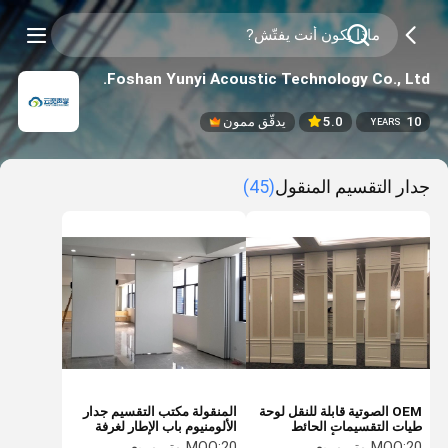
Foshan Yunyi Acoustic Technology Co., Ltd.
10
5.0
يدقّق ممون
YEARS
جدار التقسيم المنقول
(45)
OEM الصوتية قابلة للنقل لوحة
المنقولة مكتب التقسيم جدار
طيات التقسيمات الحائط
الألومنيوم باب الإطار لغرفة
المكتب قاعة المأدبة
الاجتماعات
20 متر مربع
MOQ:
20 متر مربع
MOQ: