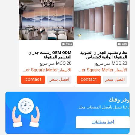
نظام تقسيم الجدران الصوتية
OEM ODM رسمت جدران
المنقولة الواقية لامتصاص
التقسيم المنقولة
الصوت
20 متر مربع
MOQ:
20 متر مربع
MOQ:
الأسعار:
US$108.5 Per Square Meter
الأسعار:
US$110 Per Square Meter
افضل سعر
contact
افضل سعر
contact
وفر وقتك
دعنا نتصل بأفضل المنتجات معك.
أعط متطلباتك