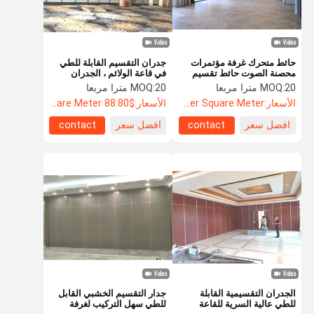
حائط متحرك غرفة مؤتمرات
جدران التقسيم القابلة للطي
محصنة الصوت حائط تقسيم
في قاعة الولائم ، الجدران
متحرك
الصوتية المنقولة
20 مترا مربعا
MOQ:
20 مترا مربعا
MOQ:
الأسعار:
US$135.8 Per Square Meter
الأسعار:
$88.80 Per Square Meter
افضل سعر
contact
افضل سعر
contact
المنزل
المنتجات
حولنا
جولة في
المصنع
الجدران التقسيمية القابلة
جدار التقسيم الخشبي القابل
للطي عالية السرية للقاعة
للطي سهل التركيب لغرفة