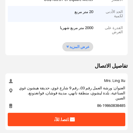
الحد الأدنى
20 متر مربع
لكمية
القدرة على
2000 متر مربع شهريا
العرض
عرض المزيد
تفاصيل الاتصال
Mrs. Ling Xu
العنوان: ورشة العمل رقم 03، رقم 9 شارع غوي، حديقة هيشون غوي
الصناعية، بلدة ليشوي، منطقة نانهي، مدينة فوشان، قوانغدونغ،
الصين
86-19860838485
ﺎﺘﺼﻟ ﺍﻶﻧ