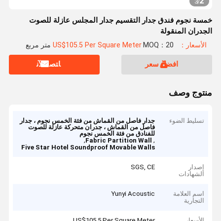
2
3
/
خمسة نجوم فندق جدار التقسيم جدار المجلس عازلة للصوت
الجدران المنقولة
الأسعار：US$105.5 Per Square Meter
MOQ：20 متر مربع
افضل سعر
ﺎﺘﺼﻟ ﺍﻶﻧ
منتوج وصف
تسليط الضوء
جدار فاصل من القماش من فئة الخمس نجوم ، جدار
فاصل من القماش ، جدران متحركة عازلة للصوت
للفنادق من فئة الخمس نجوم
,
,
Fabric Partition Wall
Five Star Hotel Soundproof Movable Walls
إصدار
SGS, CE
الشهادات
اسم العلامة
Yunyi Acoustic
التجارية
الأسعار
US$105.5 Per Square Meter