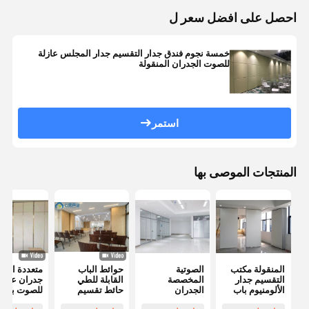
احصل على افضل سعر ل
خمسة نجوم فندق جدار التقسيم جدار المجلس عازلة
للصوت الجدران المنقولة
استمر
المنتجات الموصى بها
المنقولة مكتب
الصوتية
حوائط الباب
متعددة الأغ
التقسيم جدار
المخصصة
القابلة للطي
جدران عازلة
الألومنيوم باب
الجدران
حائط تقسيم
للصوت بدون
الإطار لغرفة
الزجاجية الحديثة
خشبي حائط
إطار من