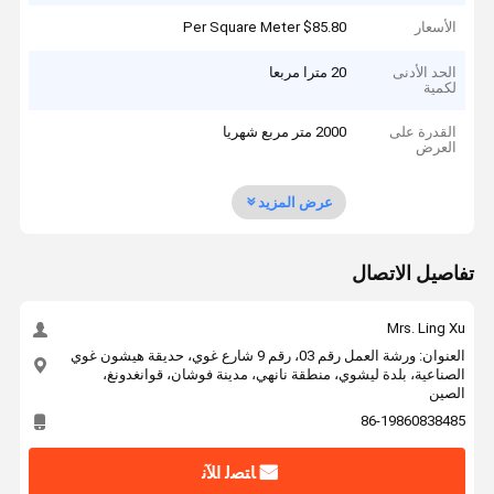
الأسعار
$85.80 Per Square Meter
الحد الأدنى
20 مترا مربعا
لكمية
القدرة على
2000 متر مربع شهريا
العرض
عرض المزيد
تفاصيل الاتصال
Mrs. Ling Xu
العنوان: ورشة العمل رقم 03، رقم 9 شارع غوي، حديقة هيشون غوي
الصناعية، بلدة ليشوي، منطقة نانهي، مدينة فوشان، قوانغدونغ،
الصين
86-19860838485
ﺎﺘﺼﻟ ﺍﻶﻧ