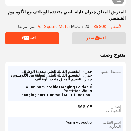
2
3
/
المعرض المعلق جدران قابلة للطي متعددة الوظائف مع الألومنيوم
الشخصي
الأسعار：$85.80 Per Square Meter
MOQ：20 مترا مربعا
افضل سعر
ﺎﺘﺼﻟ ﺍﻶﻧ
منتوج وصف
تسليط الضوء
جدران التقسيم القابلة للطي متعددة الوظائف ،
جدران التقسيم القابلة للطي المعلقة من الألومنيوم ،
جدار التقسيم المعلق متعدد الوظائف
,
Aluminum Profile Hanging Foldable
Partition Walls
,
hanging partition wall Multifunction
إصدار
SGS, CE
الشهادات
اسم العلامة
Yunyi Acoustic
التجارية