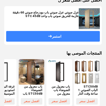
احصل على افضل سعر ل
عزل صوتي عزل صوتي باب مع زجاج صوتي 60 دقيقة
عازمة للحريق صوتي باب واحد STC 45dB
استمر
المنتجات الموصى بها
STC50dB
باب معزول من
باب معزول من
غرفة البيانو
الباب الصوتي 1
الضوضاء باب
الضوضاء
استوديو
ساعة وقت النار
معزول من
STC50dB باب
الموسيقى غ
عزل الضوضاء
الصوت
صوتي 1 ساعة
العزل الصو
الباب العزل
للاستوديو STC
باب محصن
عزل الضوضا
افضل سعر
افضل سعر
افضل سعر
افضل سع
الصوتي التصميم
50dB باب
للحريق لغرفة
الباب المنزل