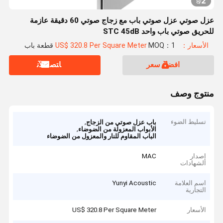
2
8
/
عزل صوتي عزل صوتي باب مع زجاج صوتي 60 دقيقة عازمة
للحريق صوتي باب واحد STC 45dB
الأسعار：US$ 320.8 Per Square Meter
MOQ：1 قطعة باب
افضل سعر
ﺎﺘﺼﻟ ﺍﻶﻧ
منتوج وصف
تسليط الضوء
,
باب عزل صوتي من الزجاج
,
الأبواب المعزولة من الضوضاء
الباب المقاوم للنار والمعزول من الضوضاء
إصدار
MAC
الشهادات
اسم العلامة
Yunyi Acoustic
التجارية
الأسعار
US$ 320.8 Per Square Meter