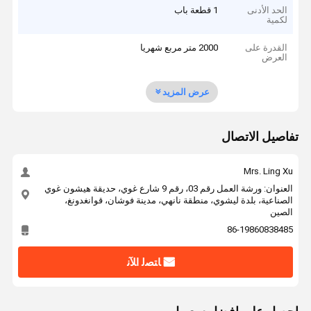
الحد الأدنى
1 قطعة باب
لكمية
القدرة على
2000 متر مربع شهريا
العرض
عرض المزيد
تفاصيل الاتصال
Mrs. Ling Xu
العنوان: ورشة العمل رقم 03، رقم 9 شارع غوي، حديقة هيشون غوي
الصناعية، بلدة ليشوي، منطقة نانهي، مدينة فوشان، قوانغدونغ،
الصين
86-19860838485
ﺎﺘﺼﻟ ﺍﻶﻧ