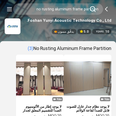
Foshan Yunyi Acoustic Technology Co., Ltd.
10
5.0
يدقّق ممون
YEARS
(3)
No Rusting Aluminum Frame Partition
لا يوجد نظام جدار عازل للصوت
لا يوجد إطار من الألومنيوم
قابل للصدأ لقاعة الولائم
الصدأ للتقسيم المعلق لجدار
حاجز الصوت
20 متر مربع
MOQ:
20 متر مربع
MOQ: