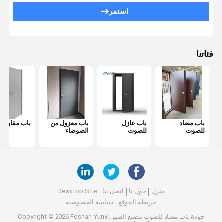
باب مضاد للحريق
استمر
جدار التقسيم المنقول
قسم الحائط القابل للعمل
فئاتنا
مقسم غرفة معلقة
غرفه هاتفية عازلة للصوت
صندوق اجتماعات المكتب
باب مضاد
باب عازل
باب معزول من
باب مقاوم لل
غطاء المكتب المتحرك
للصوت
للصوت
الضوضاء
جدار زجاجي للمكتب
منزل
حول نا
اتصل بنا
Desktop Site
خريطة الموقع
سياسة الخصوصية
جودة
باب مضاد للصوت
مصنع الصين.Copyright © 2026 Foshan Yunyi