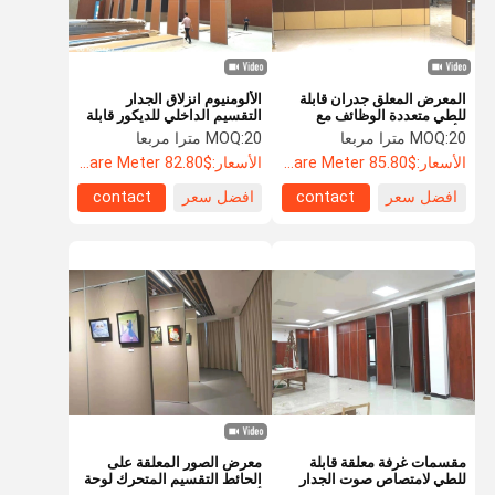
المعرض المعلق جدران قابلة
الألومنيوم انزلاق الجدار
للطي متعددة الوظائف مع
التقسيم الداخلي للديكور قابلة
الألومنيوم الشخصي
للتشغيل مع سماكة لوحة 100
20 مترا مربعا
MOQ:
20 مترا مربعا
MOQ:
مم
الأسعار:
$85.80 Per Square Meter
الأسعار:
$82.80 Per Square Meter
افضل سعر
contact
افضل سعر
contact
المنزل
المنتجات
حولنا
جولة في
المصنع
مقسمات غرفة معلقة قابلة
معرض الصور المعلقة على
للطي لامتصاص صوت الجدار
الحائط التقسيم المتحرك لوحة