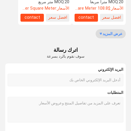
أنظمة الجدران التقسيمية
20 مترا مربعا
MOQ:
20 متر مربع
MOQ:
المعيارية
الأسعار:
$108.8 Per Square Meter
الأسعار:
US$85.5 Per Square Meter
افضل سعر
contact
افضل سعر
contact
مراقبة الجودة
اتصل بنا
أخبار
القضايا
عرض المزيد
اترك رسالة
اطلب اقتباس
سوف نقوم بالرد بسرعة
البريد الإلكتروني
باب مضاد للصوت
باب عازل للصوت
المتطلبات
باب معزول من الضوضاء
الباب المقاوم للنار
باب مقاوم للنار