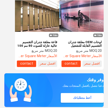
لوحات OEM معلقة جدران
قاعة معلقة جدران التقسيم
التقسيم القابلة للتشغيل
عالية عازلة للصوت 80 مم 100
مم 110 مم
20 متر مربع
MOQ:
20 متر مربع
MOQ:
الأسعار:
US$110 Per Square Meter
الأسعار:
US$108.5 Per Square Meter
افضل سعر
contact
افضل سعر
contact
وفر وقتك
دعنا نتصل بأفضل المنتجات معك.
أعط متطلباتك