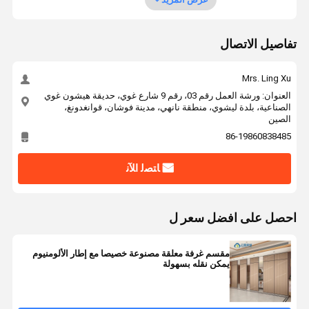
تفاصيل الاتصال
Mrs. Ling Xu
العنوان: ورشة العمل رقم 03، رقم 9 شارع غوي، حديقة هيشون غوي
الصناعية، بلدة ليشوي، منطقة نانهي، مدينة فوشان، قوانغدونغ،
الصين
86-19860838485
ﺎﺘﺼﻟ ﺍﻶﻧ
احصل على افضل سعر ل
مقسم غرفة معلقة مصنوعة خصيصا مع إطار الألومنيوم
يمكن نقله بسهولة