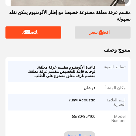
1
1
/
مقسم غرفة معلقة مصنوعة خصيصا مع إطار الألومنيوم يمكن نقله
بسهولة
افضل سعر
ﺎﺘﺼﻟ ﺍﻶﻧ
منتوج وصف
تسليط الضوء
,
قاعدة الألومنيوم مقسم غرفة معلقة
,
لوحات قابلة للتخصيص مقسم غرفة معلقة
مقسم غرفة معلق مصنوع على الطلب
مكان المنشأ
فوشان
اسم العلامة
Yunyi Acoustic
التجارية
65/80/85/100
Model
Number
عرض المزيد