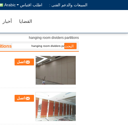
المبيعات والدعم الفنى :
اطلب اقتباس
Arabic
القضايا
أخبار
hanging room dividers partitions
itions
اتصل
اتصل