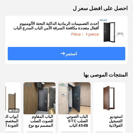
احصل على افضل سعر ل
أحدث التصميمات الرمادية الداكنة النحتة الألومنيوم
أقفال متعددة مكافحة السرقة الأمن الباب المدرع الباب
الأمامي القصر فيلا
Price： 1 piece
استمر
المنتجات الموصى بها
استوديو
الباب الصوتي
الباب المقاوم
أبواب الفند
التسجيل
الصلب STC
للصوت الصلب
المخصصة عا
الفولاذية
45dB الباب
المصمم مع نوع
الجودة أبوا
المقاومة للصوت
الصوتي الفندق
الختم
غرف النوم