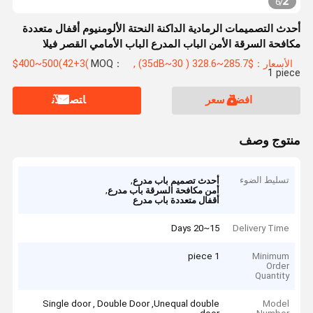
2
6
/
أحدث التصميمات الرمادية الداكنة النحتة الألومنيوم أقفال متعددة
مكافحة السرقة الأمن الباب المدرع الباب الأمامي القصر فيلا
الأسعار：$285.7~328.6 ( 30~35dB) , $400~500(42+3(
MOQ：
1 piece
افضل سعر
ﺎﺘﺼﻟ ﺍﻶﻧ
منتوج وصف
تسليط الضوء
,
أحدث تصميم باب مدرع
,
أمن مكافحة السرقة باب مدرع
أقفال متعددة باب مدرع
15~20 Days
Delivery Time
1 piece
Minimum
Order
Quantity
Single door , Double Door ,Unequal double
Model