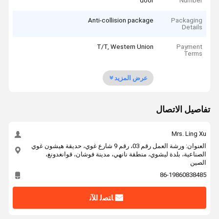
door
Number
Anti-collision package
Packaging
Details
T/T, Western Union
Payment
Terms
عرض المزيد
تفاصيل الاتصال
Mrs. Ling Xu
العنوان: ورشة العمل رقم 03، رقم 9 شارع غوي، حديقة هيشون غوي
الصناعية، بلدة ليشوي، منطقة نانهي، مدينة فوشان، قوانغدونغ،
الصين
86-19860838485
ﺎﺘﺼﻟ ﺍﻶﻧ