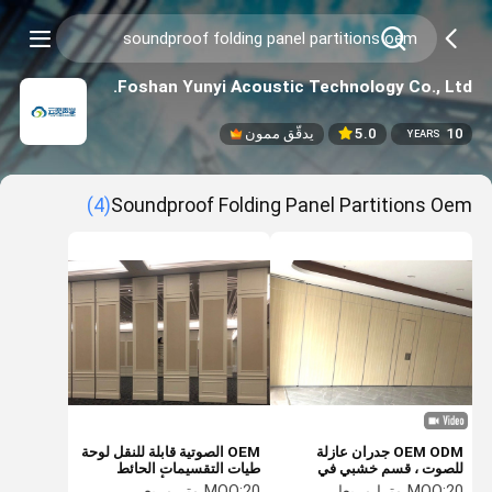
Foshan Yunyi Acoustic Technology Co., Ltd.
10
5.0
يدقّق ممون
YEARS
(4)
Soundproof Folding Panel Partitions Oem
OEM ODM جدران عازلة
OEM الصوتية قابلة للنقل لوحة
للصوت ، قسم خشبي في
طيات التقسيمات الحائط
القاعة
المكتب قاعة المأدبة
20 مترا مربعا
MOQ:
20 متر مربع
MOQ: